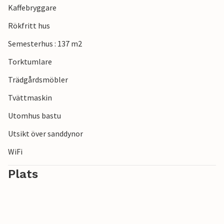
Kaffebryggare
upplevelser med Nordsjöns djur på JyllandsAkvariet.
Hamnstaden Lemvig med sin charm och sina små butiker
Rökfritt hus
är också värd en omväg.
Semesterhus : 137 m2
Torktumlare
Trädgårdsmöbler
Tvättmaskin
Utomhus bastu
Utsikt över sanddynor
WiFi
Plats