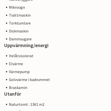
Mikrougn
Tvättmaskin
Torktumlare
Diskmaskin
Dammsugare
Uppvärmning/energi
Helårsisolerat
Elvärme
Värmepump
Golvvärme i badrummet
Braskamin
Utanför
Naturtomt : 1361 m2