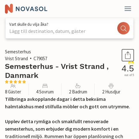
Vart skulle du vilja åka?
Lägg till destination, datum, gäster
1 / 31
Semesterhus
Vrist Strand
C79057
Semesterhus - Vrist Strand ,
4.5
Danmark
out of 5
8 Gäster
4 Sovrum
2 Badrum
2 Husdjur
Tillbringa avkopplande dagar i detta bekväma
halmtakshus med stilfulla möbler och gott om utrymme.
Upplev detta rymliga och smakfullt renoverade
semesterhus, som erbjuder dig modern komfort i en
traditionell miljö. Rummen har öppen planlösning och