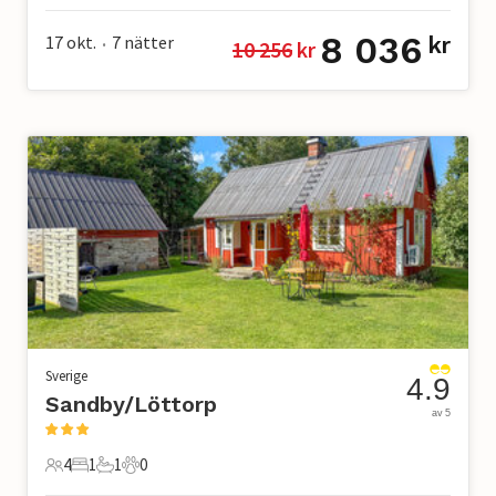
8 036
17 okt.
7
nätter
kr
10 256
 kr
•
Sverige
4.9
Sandby/Löttorp
av 5
4
1
1
0
4 Gäster
1 Sovrum
1 Badrum
0 Husdjur