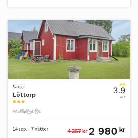
Sverige
3.9
Löttorp
av 5
5
3
1
1
5 Gäster
3 Sovrum
1 Badrum
1 Husdjur
2 980
14 sep.
7
nätter
kr
4 257
 kr
•