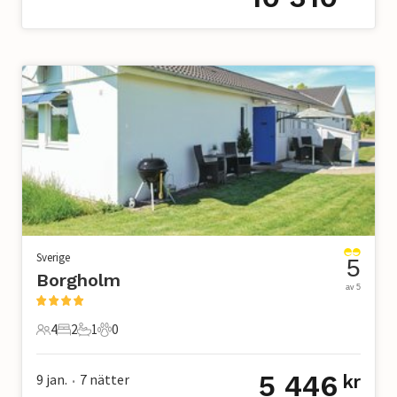
Sverige
5
Borgholm
av 5
4
2
1
0
4 Gäster
2 Sovrum
1 Badrum
0 Husdjur
5 446
9 jan.
7
nätter
kr
•