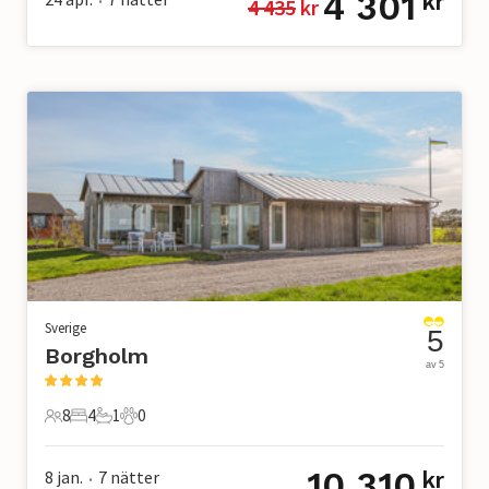
4 301
kr
4 435
 kr
•
Sverige
5
Borgholm
av 5
8
4
1
0
8 Gäster
4 Sovrum
1 Badrum
0 Husdjur
10 310
8 jan.
7
nätter
kr
•