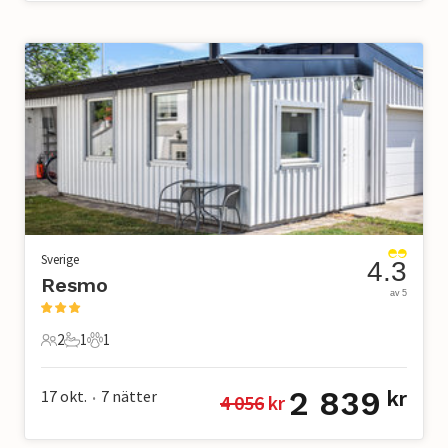
Sverige
4.3
Resmo
av 5
2
1
1
2 Gäster
1 Badrum
1 Husdjur
2 839
17 okt.
7
nätter
kr
4 056
 kr
•