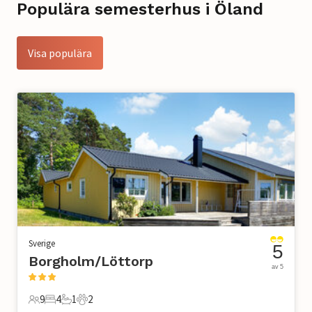
Populära semesterhus i Öland
Visa populära
Sverige
5
Borgholm/Löttorp
av 5
9
4
1
2
9 Gäster
4 Sovrum
1 Badrum
2 Husdjur