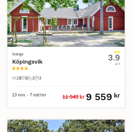
Sverige
3.9
Köpingsvik
av 5
18
6
3
3
18 Gäster
6 Sovrum
3 Badrum
3 Husdjur
9 559
23 nov.
7
nätter
kr
11 949
 kr
•