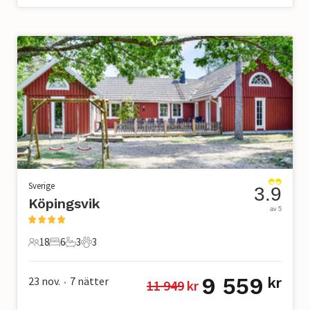
Sverige
3.9
Köpingsvik
av 5
18
6
3
3
18 Gäster
6 Sovrum
3 Badrum
3 Husdjur
9 559
23 nov.
7
nätter
kr
11 949
 kr
•