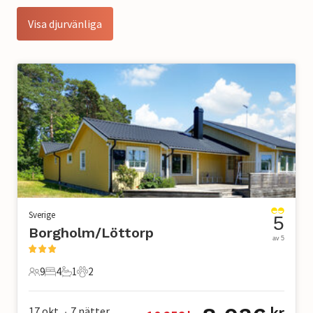
Visa djurvänliga
Sverige
5
Borgholm/Löttorp
av 5
9
4
1
2
9 Gäster
4 Sovrum
1 Badrum
2 Husdjur
17 okt.
7
nätter
kr
•