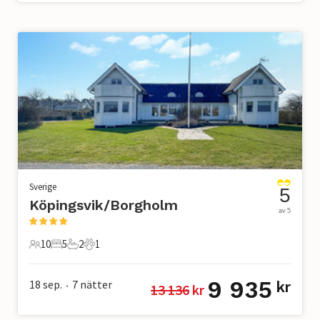
Sverige
5
Köpingsvik/Borgholm
av 5
10
5
2
1
10 Gäster
5 Sovrum
2 Badrum
1 Husdjur
9 935
18 sep.
7
nätter
kr
13 136
 kr
•