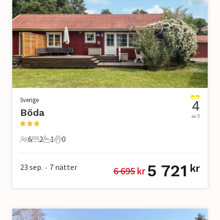
Sverige
4
Böda
av 5
6
2
1
0
6 Gäster
2 Sovrum
1 Badrum
0 Husdjur
5 721
23 sep.
7
nätter
kr
6 695
 kr
•