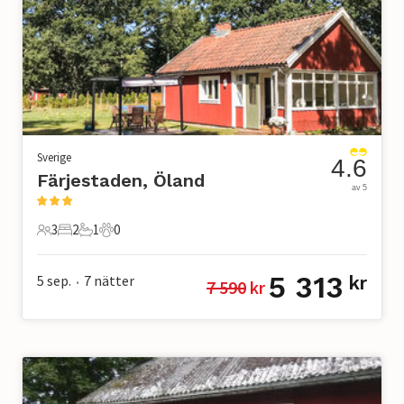
Sverige
4.6
Färjestaden, Öland
av 5
3
2
1
0
3 Gäster
2 Sovrum
1 Badrum
0 Husdjur
5 313
5 sep.
7
nätter
kr
7 590
 kr
•