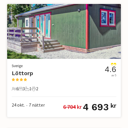
Sverige
4.6
Löttorp
av 5
6
3
1
2
6 Gäster
3 Sovrum
1 Badrum
2 Husdjur
4 693
24 okt.
7
nätter
kr
6 704
 kr
•