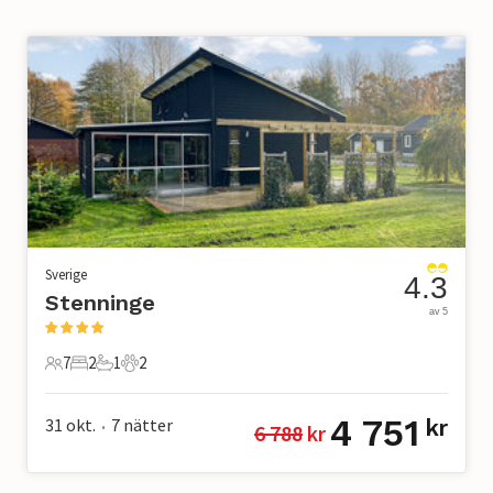
Sverige
4.3
Stenninge
av 5
7
2
1
2
7 Gäster
2 Sovrum
1 Badrum
2 Husdjur
4 751
31 okt.
7
nätter
kr
6 788
 kr
•