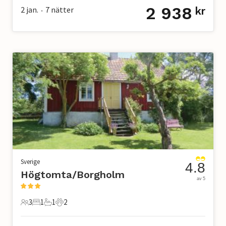
2 938
2 jan.
7
nätter
kr
•
Sverige
4.8
Högtomta/Borgholm
av 5
3
1
1
2
3 Gäster
1 Sovrum
1 Badrum
2 Husdjur