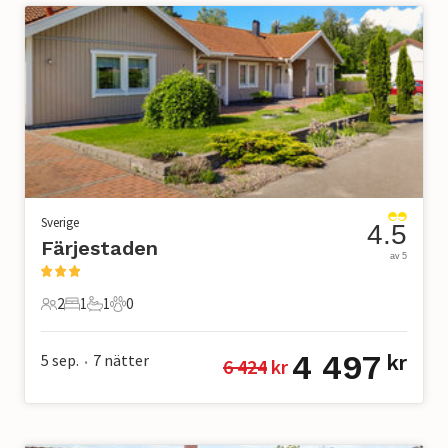
Sverige
4.5
Färjestaden
av 5
2
1
1
0
2 Gäster
1 Sovrum
1 Badrum
0 Husdjur
4 497
5 sep.
7
nätter
kr
6 424
 kr
•