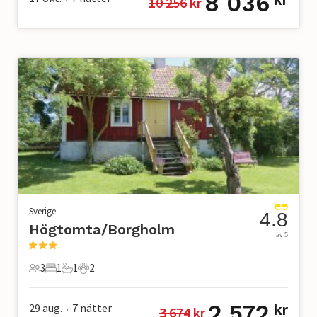
8 036
10 256
 kr
Sverige
4.8
Högtomta/Borgholm
av 5
3
1
1
2
3 Gäster
1 Sovrum
1 Badrum
2 Husdjur
2 572
29 aug.
7
nätter
kr
3 674
 kr
•