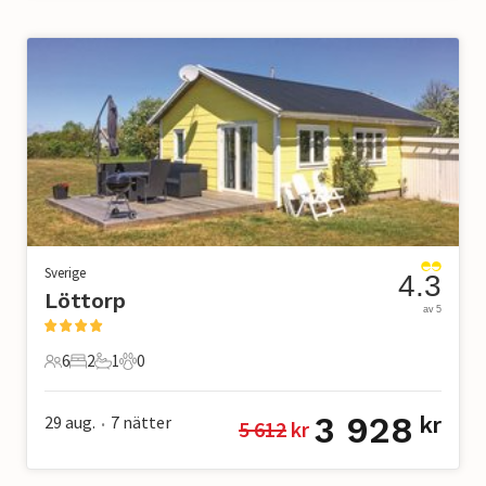
Sverige
4.3
Löttorp
av 5
6
2
1
0
6 Gäster
2 Sovrum
1 Badrum
0 Husdjur
3 928
29 aug.
7
nätter
kr
5 612
 kr
•