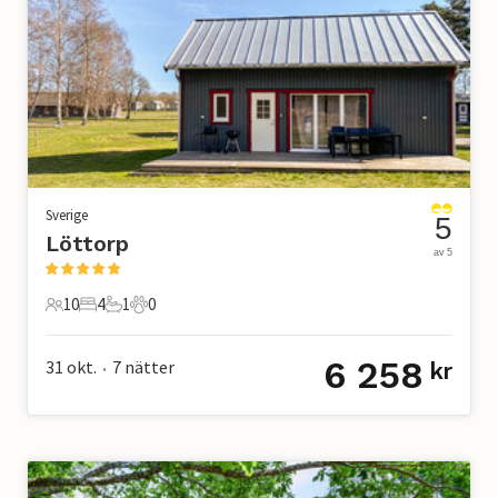
Sverige
5
Löttorp
av 5
10
4
1
0
10 Gäster
4 Sovrum
1 Badrum
0 Husdjur
6 258
31 okt.
7
nätter
kr
•