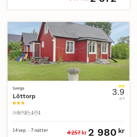
Sverige
3.9
Löttorp
av 5
5
3
1
1
5 Gäster
3 Sovrum
1 Badrum
1 Husdjur
2 980
14 sep.
7
nätter
kr
4 257
 kr
•