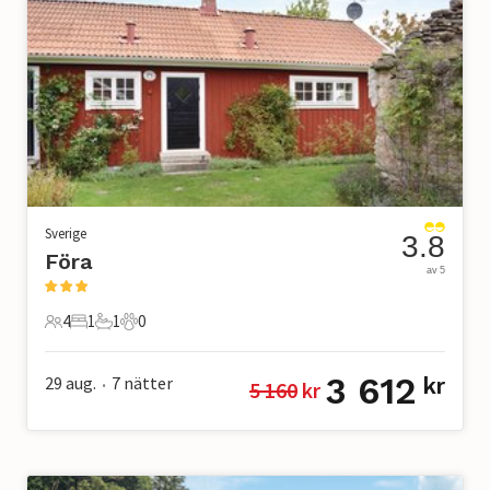
Sverige
3.8
Föra
av 5
4
1
1
0
4 Gäster
1 Sovrum
1 Badrum
0 Husdjur
3 612
29 aug.
7
nätter
kr
5 160
 kr
•