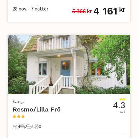
4 161
28 nov.
7
nätter
kr
5 366
 kr
•
Sverige
4.3
Resmo/Lilla Frö
av 5
4
2
1
0
4 Gäster
2 Sovrum
1 Badrum
0 Husdjur