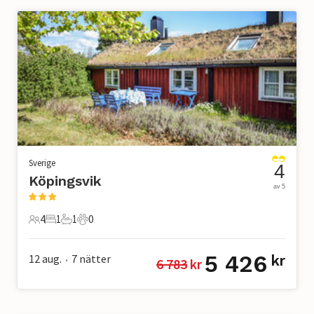
Sverige
4
Köpingsvik
av 5
4
1
1
0
4 Gäster
1 Sovrum
1 Badrum
0 Husdjur
5 426
12 aug.
7
nätter
kr
6 783
 kr
•