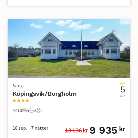
Sverige
5
Köpingsvik/Borgholm
av 5
10
5
2
1
10 Gäster
5 Sovrum
2 Badrum
1 Husdjur
9 935
18 sep.
7
nätter
kr
13 136
 kr
•