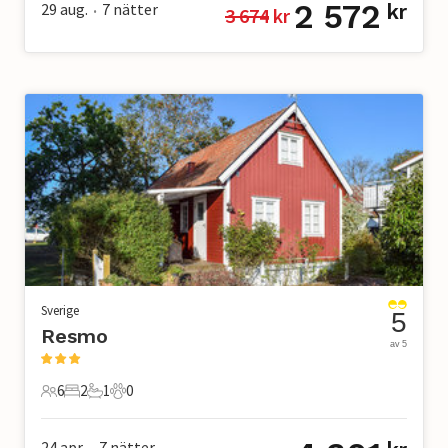
2 572
29 aug.
7
nätter
kr
3 674
 kr
•
Sverige
5
Resmo
av 5
6
2
1
0
6 Gäster
2 Sovrum
1 Badrum
0 Husdjur
24 apr.
7
nätter