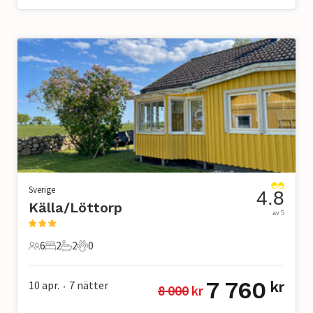
Sverige
4.8
Källa/Löttorp
av 5
6
2
2
0
6 Gäster
2 Sovrum
2 Badrum
0 Husdjur
7 760
10 apr.
7
nätter
kr
8 000
 kr
•