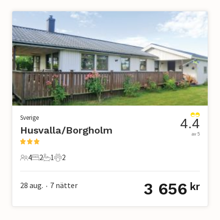
Sverige
4.4
Husvalla/Borgholm
av 5
4
2
1
2
4 Gäster
2 Sovrum
1 Badrum
2 Husdjur
3 656
28 aug.
7
nätter
kr
•