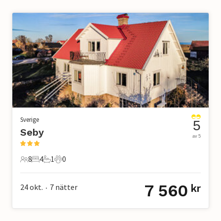
Sverige
5
Seby
av 5
8
4
1
0
8 Gäster
4 Sovrum
1 Badrum
0 Husdjur
7 560
24 okt.
7
nätter
kr
•