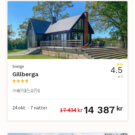
Sverige
4.5
Gillberga
av 5
6
3
1
1
6 Gäster
3 Sovrum
1 Badrum
1 Husdjur
14 387
24 okt.
7
nätter
kr
17 434
 kr
•