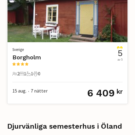
Sverige
5
Borgholm
av 5
2
1
1
0
2 Gäster
1 Sovrum
1 Badrum
0 Husdjur
6 409
15 aug.
7
nätter
kr
•
Djurvänliga semesterhus i Öland