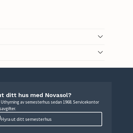
ut ditt hus med Novasol?
r. Uthyrning av semesterhus sedan 1968. Servicekontor
avgifter.
Hyra ut ditt semesterhus