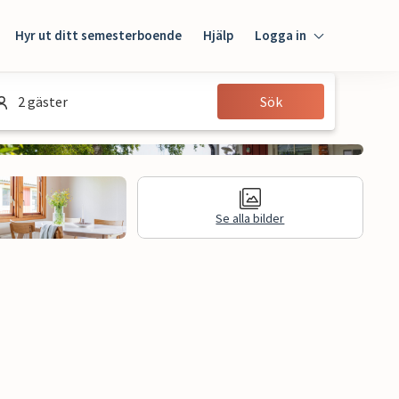
Hyr ut ditt semesterboende
Hjälp
Logga in
Logga in
2 gäster
Sök
Gäst
Husägare
Se alla bilder