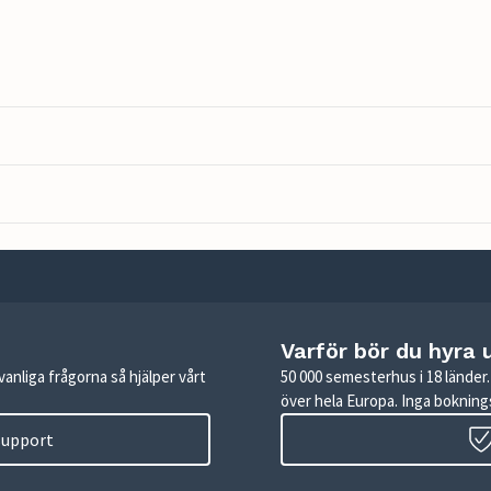
Varför bör du hyra 
anliga frågorna så hjälper vårt
50 000 semesterhus i 18 lände
över hela Europa. Inga boknings
 support