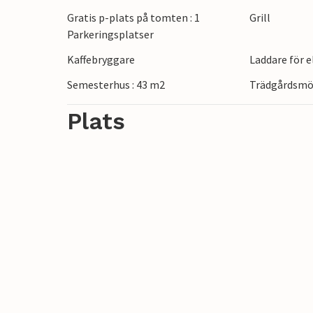
Prova fiskelyckan, gå på långa vandringa
Gratis p-plats på tomten : 1
Grill
till den närbelägna fyren Långe Erik och 
Parkeringsplatser
Kaffebryggare
Laddare för 
Semesterhus : 43 m2
Trädgårdsmö
Plats