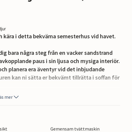
djur
h kära i detta bekväma semesterhus vid havet.
ig bara några steg från en vacker sandstrand
avkopplande paus i sin ljusa och mysiga interiör.
 och planera era äventyr vid det inbjudande
ren kan ni sätta er bekvämt tillrätta i soffan för
äs mer
de simtur och njut av en rejäl frukost på
ya vänner när de leker på den stora,
samtal runt grillen.
sikt
Gemensam tvättmaskin