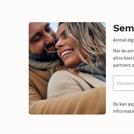
Sem
Anmäl dig 
När du an
allra bäst
partners o
Du kan avp
informati