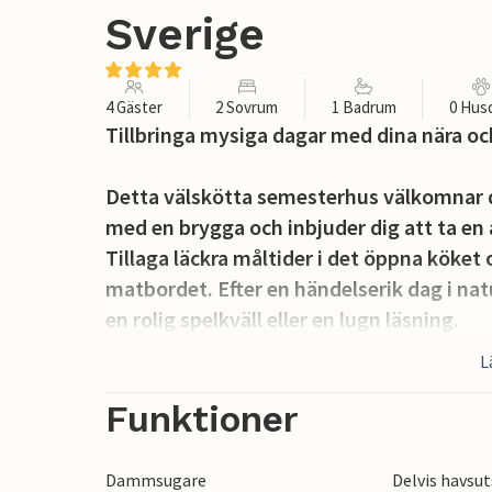
Sverige
4 Gäster
2 Sovrum
1 Badrum
0 Hus
Tillbringa mysiga dagar med dina nära oc
Detta välskötta semesterhus välkomnar d
med en brygga och inbjuder dig att ta en 
Tillaga läckra måltider i det öppna köket
matbordet. Efter en händelserik dag i natu
en rolig spelkväll eller en lugn läsning.
L
Promenera till stranden för en uppfriskan
verandan på morgonen. Låt dina barn få n
Funktioner
gemensamma tomten och njut av trevliga 
Dammsugare
Delvis havsut