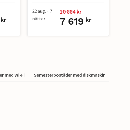
10 884
 kr
22 aug.
7
•
nätter
7 619
kr
kr
r med Wi-Fi
Semesterbostäder med diskmaskin