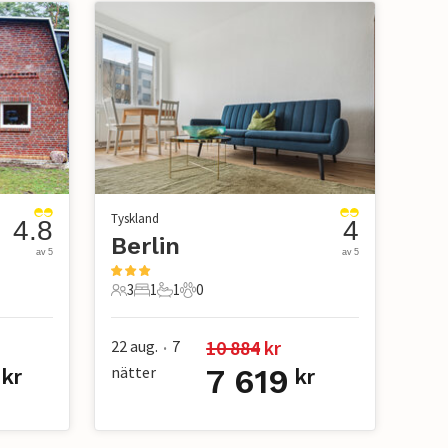
Tyskland
4.8
4
Berlin
av 5
av 5
3
1
1
0
3 Gäster
1 Sovrum
1 Badrum
0 Husdjur
10 884
 kr
22 aug.
7
•
nätter
7 619
kr
kr