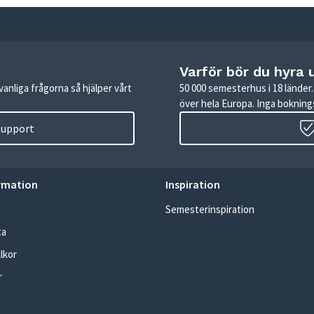
Varför bör du hyra 
anliga frågorna så hjälper vårt
50 000 semesterhus i 18 lände
över hela Europa. Inga boknings
 support
rmation
Inspiration
Semesterinspiration
ta
lkor
r