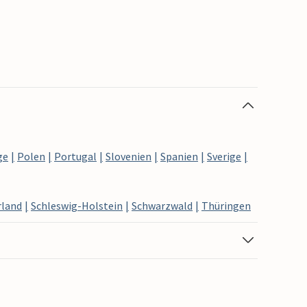
ge
Polen
Portugal
Slovenien
Spanien
Sverige
rland
Schleswig-Holstein
Schwarzwald
Thüringen