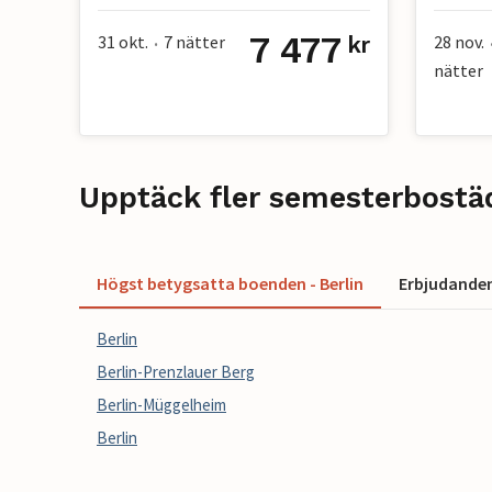
7 477
31 okt.
7
nätter
28 nov.
kr
•
nätter
Upptäck fler semesterbostäd
Högst betygsatta boenden - Berlin
Erbjudanden 
Berlin
Berlin-Prenzlauer Berg
Berlin-Müggelheim
Berlin