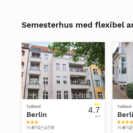
Semesterhus med flexibel a
Tyskland
Tyskland
4.7
Berlin
av 5
4
1
1
0
4
2
4 Gäster
1 Sovrum
1 Badrum
0 Husdjur
4 Gäste
2 S