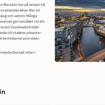
en Marzahn har på senare tid
era asiatiska delar. Mer än
 skog och vatten. Många
reservat gör området till ett
ationen Grunewald breder
da till stadens utkanter.
d berlinborna som söker
emesterbostad i eller i
in