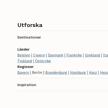
Utforska
Destinationer
Länder
Belgien
Cypern
Danmark
Frankrike
Grekland
Ita
Tyskland
Österrike
Regioner
Bayern
Berlin
Brandenburg
Hamburg
Harz
Hes
Inspiration