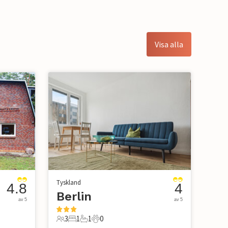
Visa alla
Tyskland
4.8
4
Berlin
av 5
av 5
3
1
1
0
3 Gäster
1 Sovrum
1 Badrum
0 Husdjur