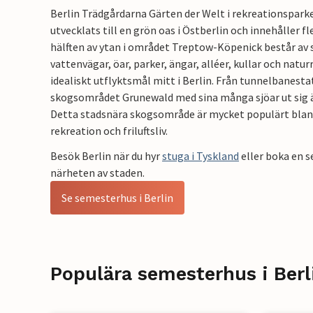
Berlin Trädgårdarna Gärten der Welt i rekreationspark
utvecklats till en grön oas i Östberlin och innehåller fl
hälften av ytan i området Treptow-Köpenick består av
vattenvägar, öar, parker, ängar, alléer, kullar och natur
idealiskt utflyktsmål mitt i Berlin. Från tunnelbanest
skogsområdet Grunewald med sina många sjöar ut sig än
Detta stadsnära skogsområde är mycket populärt blan
rekreation och friluftsliv.
Besök Berlin när du hyr
stuga i Tyskland
eller boka en s
närheten av staden.
Se semesterhus i Berlin
Populära semesterhus i Berl