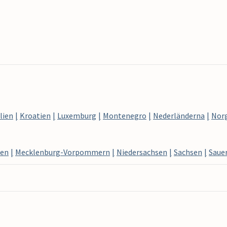
lien
Kroatien
Luxemburg
Montenegro
Nederländerna
Nor
sen
Mecklenburg-Vorpommern
Niedersachsen
Sachsen
Saue