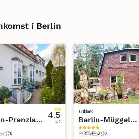
nkomst i Berlin
Tyskland
4.5
Berlin-Prenzlauer Berg
Berlin-Müggelheim
av 5
1
0
8
4
2
2
r
ovrum
1 Badrum
0 Husdjur
8 Gäster
4 Sovrum
2 Badrum
2 Husdjur