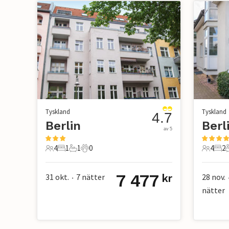
Tyskland
Tyskland
4.7
Berlin
av 5
4
1
1
0
4
2
4 Gäster
1 Sovrum
1 Badrum
0 Husdjur
4 Gäste
2 S
7 477
31 okt.
7
nätter
28 nov.
kr
•
nätter