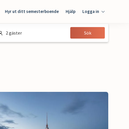
Hyr ut ditt semesterboende
Hjälp
Logga in
Logga in
2 gäster
Sök
Gäst
Husägare