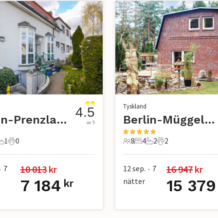
Tyskland
4.5
Berlin-Prenzlauer Berg
Berlin-Müggelheim
av 5
1
0
8
4
2
2
r
ovrum
1 Badrum
0 Husdjur
8 Gäster
4 Sovrum
2 Badrum
2 Husdjur
10 013
 kr
16 947
 kr
7
12 sep.
7
•
•
7 184
nätter
15 379
kr