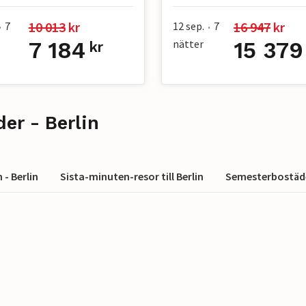
10 013
 kr
16 947
 kr
7
12 sep.
7
•
•
7 184
nätter
15 379
kr
er - Berlin
- Berlin
Sista-minuten-resor till Berlin
Semesterbostäde