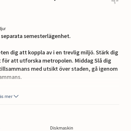
out of
5
djur
 separata semesterlägenhet.
n dig att koppla av i en trevlig miljö. Stärk dig
t för att utforska metropolen. Middag Slå dig
 tillsammans med utsikt över staden, gå igenom
lsammans.
ta med kaffet ut, njut av några solstrålar och
äs mer
transportförbindelserna har du alla möjligheter
 Oavsett om du vill gå på sightseeing, shoppa,
e
Diskmaskin