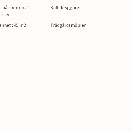
sbygden, är valet ditt.
s på tomten : 1
Kaffebryggare
atser
a platsen för en aktiv semester.
nhet : 45 m2
Trädgårdsmöbler