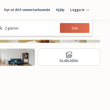
Hyr ut ditt semesterboende
Hjälp
Logga in
Logga in
2 gäster
Sök
Gäst
Husägare
Se alla bilder