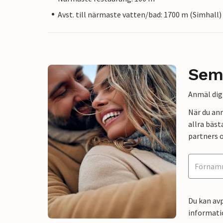
Avst. till närmaste vatten/bad: 1700 m (Simhall)
Sem
Anmäl dig 
När du an
allra bäst
partners o
Du kan avp
informati