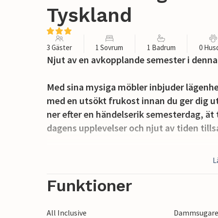
Tyskland
3 Gäster
1 Sovrum
1 Badrum
0 Hus
Njut av en avkopplande semester i denna
Med sina mysiga möbler inbjuder lägenhete
med en utsökt frukost innan du ger dig u
ner efter en händelserik semesterdag, ät
dagens upplevelser och njut av tiden til
Gå ut från vardagsrummet till balkongen, 
L
planera dagens aktiviteter.
Funktioner
Tack vare det centrala läget och de goda 
som Berlin har att erbjuda inom räckhåll.
All Inclusive
Dammsugar