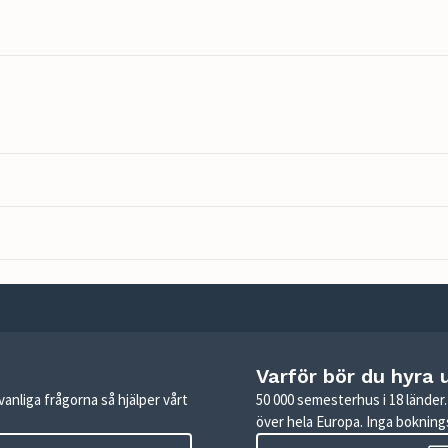
Varför bör du hyra 
anliga frågorna så hjälper vårt
50 000 semesterhus i 18 lände
över hela Europa. Inga boknings