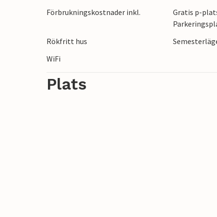
besöka ett museum eller ta en tur på land
Förbrukningskostnader inkl.
Gratis p-plat
Parkeringspl
Denna inbjudande lägenhet är den perfekt
Rökfritt hus
Semesterläge
WiFi
Plats