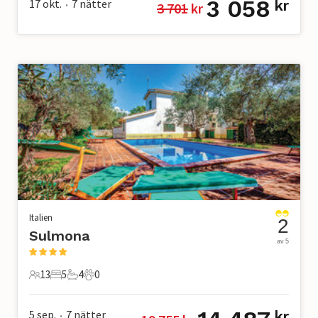
3 058
17 okt.
7
nätter
kr
3 701
 kr
•
Italien
2
Sulmona
av 5
13
5
4
0
13 Gäster
5 Sovrum
4 Badrum
0 Husdjur
5 sep.
7
nätter
kr
•