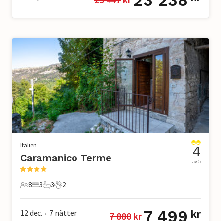
23 238
Italien
4
Caramanico Terme
av 5
8
3
3
2
8 Gäster
3 Sovrum
3 Badrum
2 Husdjur
7 499
12 dec.
7
nätter
kr
7 880
 kr
•