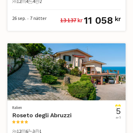
12
4
4
2
12 Gäster
4 Sovrum
4 Badrum
2 Husdjur
11 058
26 sep.
7
nätter
kr
13 137
 kr
•
Italien
5
Roseto degli Abruzzi
av 5
12
6
3
1