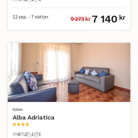
4 Gäster
2 Sovrum
1 Badrum
1 Husdjur
7 140
12 sep.
7
nätter
kr
9 273
 kr
•
Italien
Alba Adriatica
6
2
1
1
6 Gäster
2 Sovrum
1 Badrum
1 Husdjur