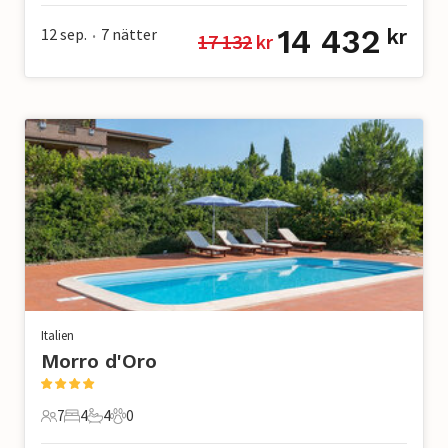
14 432
12 sep.
7
nätter
kr
17 132
 kr
•
Italien
Morro d'Oro
7
4
4
0
7 Gäster
4 Sovrum
4 Badrum
0 Husdjur