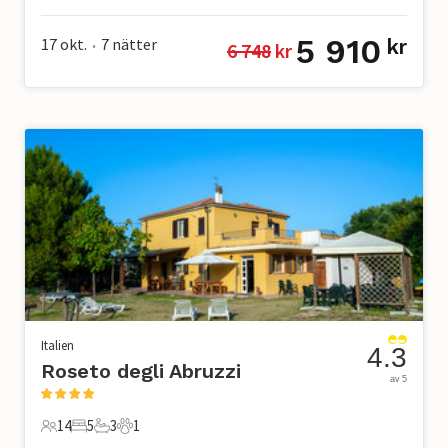
5 910
17 okt.
7
nätter
kr
6 748
 kr
•
Italien
4.3
Roseto degli Abruzzi
av 5
14
5
3
1
14 Gäster
5 Sovrum
3 Badrum
1 Husdjur