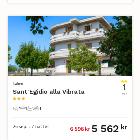
Italien
1
Sant'Egidio alla Vibrata
av 5
7
3
2
1
7 Gäster
3 Sovrum
2 Badrum
1 Husdjur
5 562
26 sep.
7
nätter
kr
6 596
 kr
•