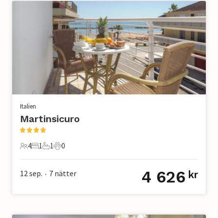
Italien
Martinsicuro
4
1
1
0
4 Gäster
1 Sovrum
1 Badrum
0 Husdjur
4 626
12 sep.
7
nätter
kr
•