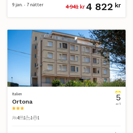
4 822
9 jan.
7
nätter
kr
4 941
 kr
•
Italien
5
Ortona
av 5
4
1
1
1
4 Gäster
1 Sovrum
1 Badrum
1 Husdjur