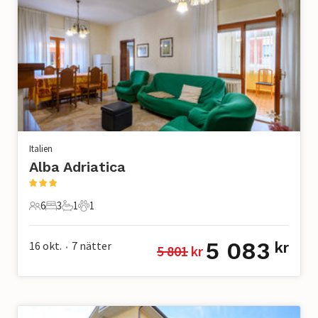
Italien
Alba Adriatica
6
3
1
1
6 Gäster
3 Sovrum
1 Badrum
1 Husdjur
5 083
16 okt.
7
nätter
kr
5 801
 kr
•