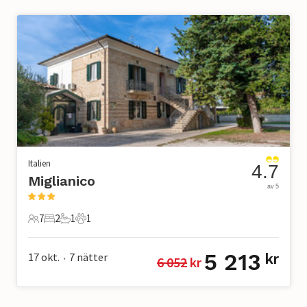
Italien
4.7
Miglianico
av 5
7
2
1
1
7 Gäster
2 Sovrum
1 Badrum
1 Husdjur
5 213
17 okt.
7
nätter
kr
6 052
 kr
•