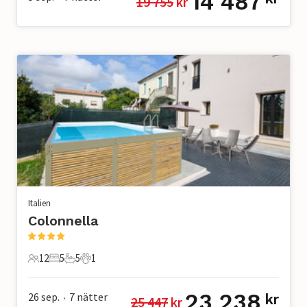
14 487
19 755
 kr
Italien
Colonnella
12
5
5
1
12 Gäster
5 Sovrum
5 Badrum
1 Husdjur
23 238
26 sep.
7
nätter
kr
25 447
 kr
•