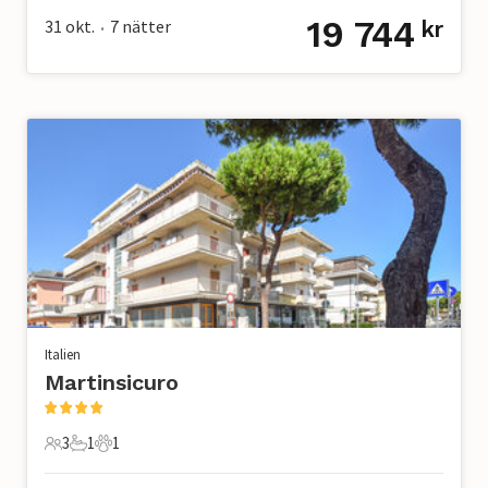
19 744
31 okt.
7
nätter
kr
•
Italien
Martinsicuro
3
1
1
3 Gäster
1 Badrum
1 Husdjur