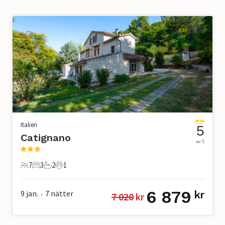
Italien
5
Catignano
av 5
7
3
2
1
7 Gäster
3 Sovrum
2 Badrum
1 Husdjur
6 879
9 jan.
7
nätter
kr
7 020
 kr
•