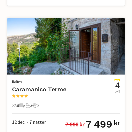
Italien
4
Caramanico Terme
av 5
8
3
3
2
8 Gäster
3 Sovrum
3 Badrum
2 Husdjur
7 499
12 dec.
7
nätter
kr
7 880
 kr
•