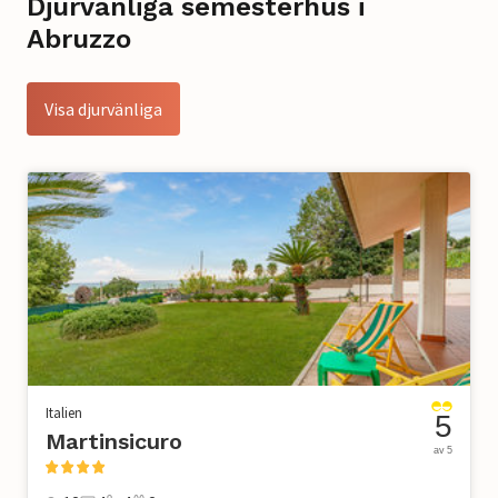
Djurvänliga semesterhus i
Abruzzo
Visa djurvänliga
Italien
5
Martinsicuro
av 5