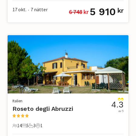
5 910
17 okt.
7
nätter
kr
6 748
 kr
•
Italien
4.3
Roseto degli Abruzzi
av 5
14
5
3
1
14 Gäster
5 Sovrum
3 Badrum
1 Husdjur