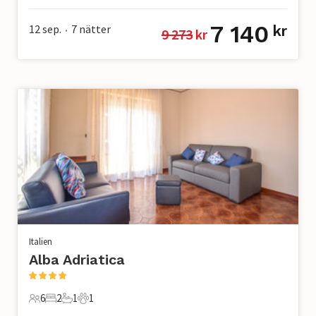
7 140
12 sep.
7
nätter
kr
9 273
 kr
•
Italien
Alba Adriatica
6
2
1
1
6 Gäster
2 Sovrum
1 Badrum
1 Husdjur