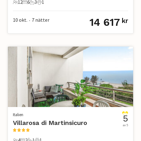
12
6
3
1
12 Gäster
6 Sovrum
3 Badrum
1 Husdjur
14 617
10 okt.
7
nätter
kr
•
Italien
5
Villarosa di Martinsicuro
av 5
4
2
1
1