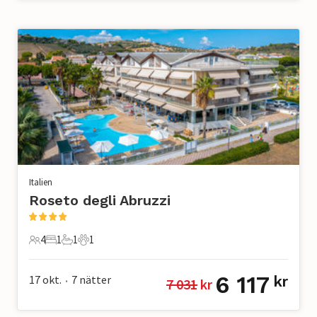
Italien
Roseto degli Abruzzi
4
1
1
1
4 Gäster
1 Sovrum
1 Badrum
1 Husdjur
6 117
17 okt.
7
nätter
kr
7 031
 kr
•