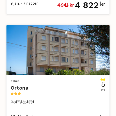
4 822
9 jan.
7
nätter
kr
4 941
 kr
•
Italien
5
Ortona
av 5
4
1
1
1
4 Gäster
1 Sovrum
1 Badrum
1 Husdjur