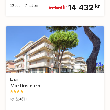
14 432
12 sep.
7
nätter
kr
17 132
 kr
•
Italien
Martinsicuro
3
1
1
3 Gäster
1 Badrum
1 Husdjur