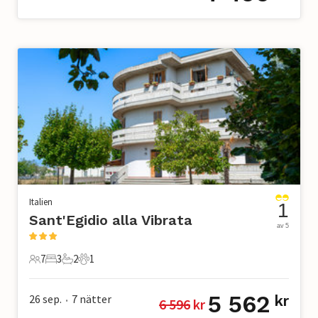
Italien
1
Sant'Egidio alla Vibrata
av 5
7
3
2
1
7 Gäster
3 Sovrum
2 Badrum
1 Husdjur
5 562
26 sep.
7
nätter
kr
6 596
 kr
•