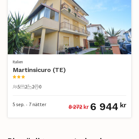
Italien
Martinsicuro (TE)
5
2
2
0
5 Gäster
2 Sovrum
2 Badrum
0 Husdjur
6 944
5 sep.
7
nätter
kr
8 272
 kr
•