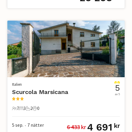
Italien
5
Scurcola Marsicana
av 5
7
3
2
0
7 Gäster
3 Sovrum
2 Badrum
0 Husdjur
4 691
5 sep.
7
nätter
kr
6 433
 kr
•