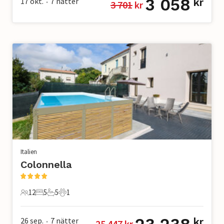
3 058
17 okt.
7
nätter
kr
3 701
 kr
•
Italien
Colonnella
12
5
5
1
12 Gäster
5 Sovrum
5 Badrum
1 Husdjur
26 sep.
7
nätter
kr
25 447
 kr
•