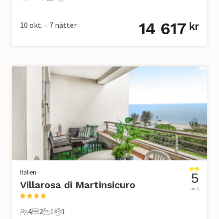
12 Gäster
6 Sovrum
3 Badrum
1 Husdjur
14 617
10 okt.
7
nätter
kr
•
Italien
5
Villarosa di Martinsicuro
av 5
4
2
1
1
4 Gäster
2 Sovrum
1 Badrum
1 Husdjur