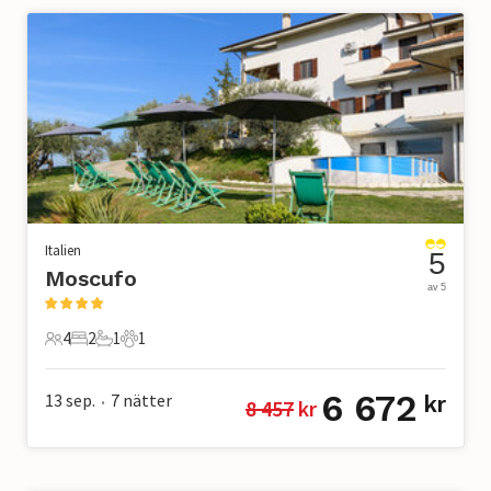
Italien
5
Moscufo
av 5
4
2
1
1
4 Gäster
2 Sovrum
1 Badrum
1 Husdjur
6 672
13 sep.
7
nätter
kr
8 457
 kr
•