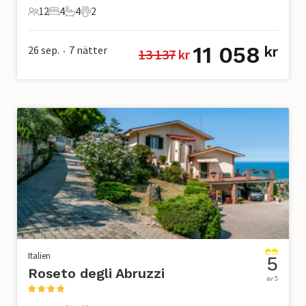
12
4
4
2
12 Gäster
4 Sovrum
4 Badrum
2 Husdjur
11 058
26 sep.
7
nätter
kr
13 137
 kr
•
Italien
5
Roseto degli Abruzzi
av 5