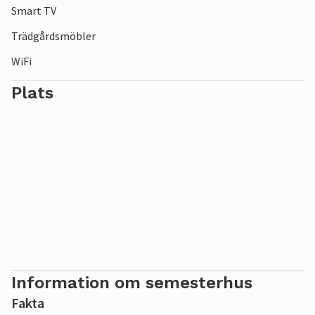
Smart TV
utforska den biologiska mångfalden i den vackra floran
och faunan i Orto Botanico Riserva Lago di Penne.
Trädgårdsmöbler
WiFi
Plats
Information om semesterhus
Fakta