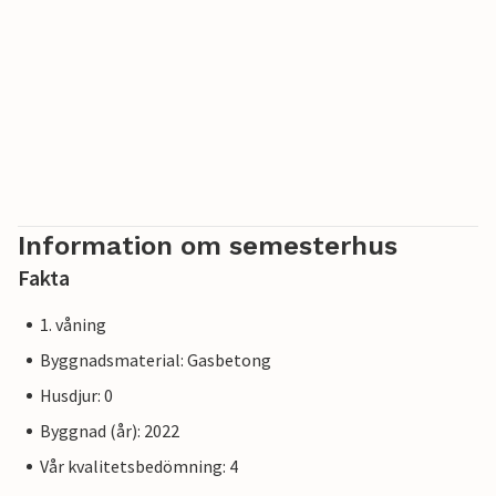
Obs: Lägenheterna kan ligga på bottenvåningen, första
eller andra våningen, beroende på tillgänglighet.
Information om semesterhus
Fakta
1. våning
Byggnadsmaterial: Gasbetong
Husdjur: 0
Byggnad (år): 2022
Vår kvalitetsbedömning: 4