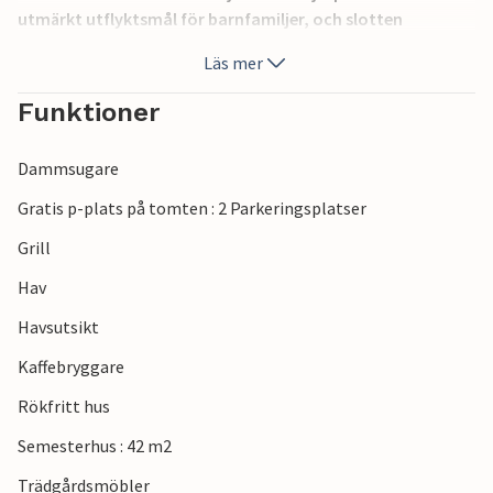
utmärkt utflyktsmål för barnfamiljer, och slotten
Borgholm och Solliden är också värda ett besök. Öland har
Läs mer
välkända, långa sandstränder.
Funktioner
Dammsugare
Gratis p-plats på tomten : 2 Parkeringsplatser
Grill
Hav
Havsutsikt
Kaffebryggare
Rökfritt hus
Semesterhus : 42 m2
Trädgårdsmöbler