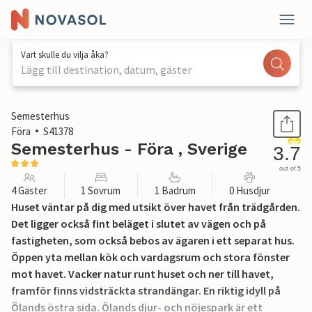
Vart skulle du vilja åka?
Lägg till destination, datum, gäster
1 / 8
Semesterhus
Föra
S41378
Semesterhus - Föra , Sverige
3.7
out of 5
4 Gäster
1 Sovrum
1 Badrum
0 Husdjur
Huset väntar på dig med utsikt över havet från trädgården.
Det ligger också fint beläget i slutet av vägen och på
fastigheten, som också bebos av ägaren i ett separat hus.
Öppen yta mellan kök och vardagsrum och stora fönster
mot havet. Vacker natur runt huset och ner till havet,
framför finns vidsträckta strandängar. En riktig idyll på
Ölands östra sida. Ölands djur- och nöjespark är ett