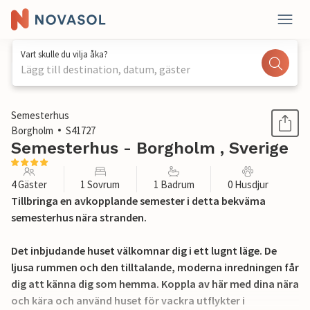
Vart skulle du vilja åka?
Lägg till destination, datum, gäster
1 / 19
Semesterhus
Borgholm
S41727
Semesterhus - Borgholm , Sverige
4 Gäster
1 Sovrum
1 Badrum
0 Husdjur
Tillbringa en avkopplande semester i detta bekväma
semesterhus nära stranden.
Det inbjudande huset välkomnar dig i ett lugnt läge. De
ljusa rummen och den tilltalande, moderna inredningen får
dig att känna dig som hemma. Koppla av här med dina nära
och kära och använd huset för vackra utflykter i