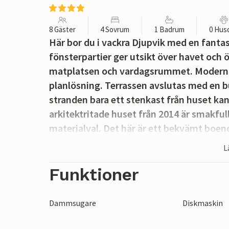
8 Gäster
4 Sovrum
1 Badrum
0 Hus
Här bor du i vackra Djupvik med en fanta
fönsterpartier ger utsikt över havet och 
matplatsen och vardagsrummet. Modernt
planlösning. Terrassen avslutas med en 
stranden bara ett stenkast från huset ka
arkitektritade huset från 2014 är smakfu
materialval. Det här är ett bekvämt boen
koppla av framför brasan eller i ett varm
L
intilliggande stranden. Här bor ni mitt 
ett bra utbud av butiker, restauranger o
Funktioner
evenemang under sommarmånaderna. I när
Kungliga Solliden och Ekerum Resort med
Dammsugare
Diskmaskin
Öland erbjuder många aktiviteter för all
Djur- och Nöjespark, det medeltida slott