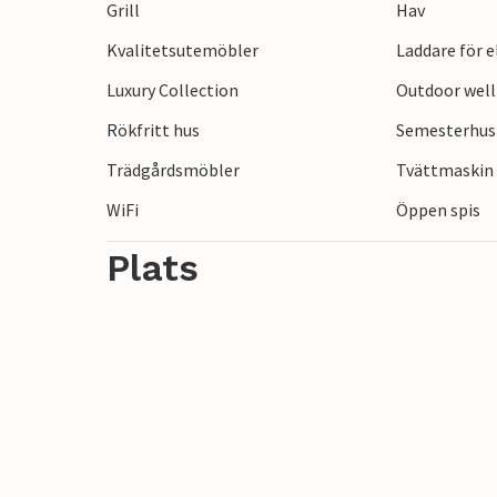
Grill
Hav
Öland har många konstnärer med öppna at
Kvalitetsutemöbler
Laddare för 
Luxury Collection
Outdoor wel
Rökfritt hus
Semesterhus 
Trädgårdsmöbler
Tvättmaskin
WiFi
Öppen spis
Plats