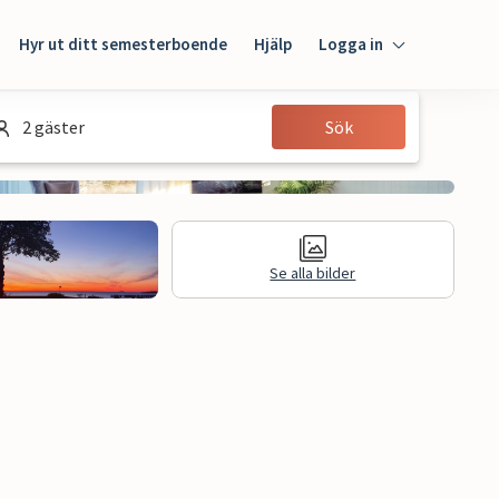
Hyr ut ditt semesterboende
Hjälp
Logga in
Logga in
2 gäster
Sök
Gäst
Husägare
Se alla bilder