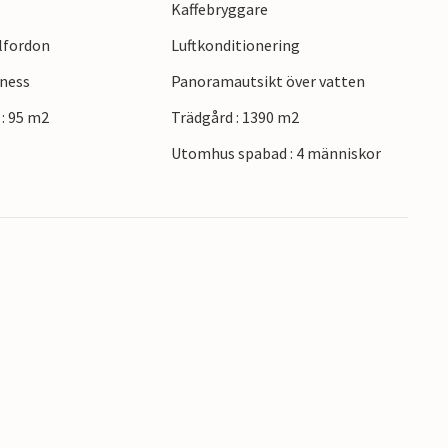
Kaffebryggare
eljéer och försäljning.
elfordon
Luftkonditionering
lness
Panoramautsikt över vatten
: 95 m2
Trädgård : 1390 m2
Utomhus spabad : 4 människor