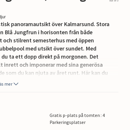
out of 5
djur
stisk panoramautsikt över Kalmarsund. Stora
ön Blå Jungfrun i horisonten från både
 och stilrent semesterhus med öppen
bubbelpool med utsikt över sundet. Med
n du ta ett dopp direkt på morgonen. Det
llt inrett och imponerar med sina generösa
de som du kan njuta av året runt. Här kan du
t spa, kanske efter en promenad på den
äs mer
emellan Borgholm och Löttorp, som båda erbjuder
ch annan service. Dessutom ett brett utbud av
heten hittar du också Borgholms slott,
 3 golfbanor och en fantastisk restaurang.
Gratis p-plats på tomten : 4
a åldrar, såsom den magiska Trollskogen, Ölands
Parkeringsplatser
et Eketorp och massor av kultur och konst.