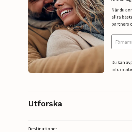
När du an
allra bäst
partners o
Du kan avp
informati
Utforska
Destinationer