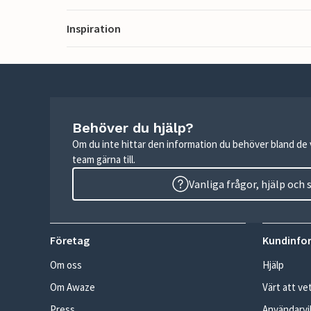
Inspiration
Behöver du hjälp?
Om du inte hittar den information du behöver bland de v
team gärna till.
Vanliga frågor, hjälp och
Företag
Kundinfo
Om oss
Hjälp
Om Awaze
Värt att ve
Press
Användarvil