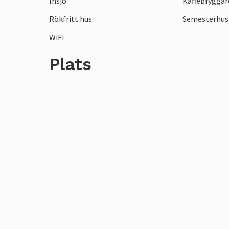
Insjö
Kaffebryggar
Rökfritt hus
Semesterhus 
WiFi
Plats