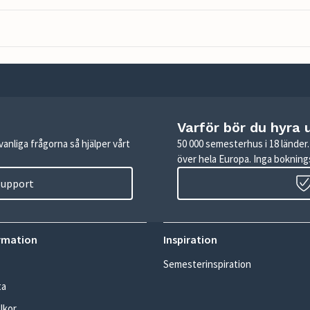
Varför bör du hyra 
anliga frågorna så hjälper vårt
50 000 semesterhus i 18 lände
över hela Europa. Inga boknings
 support
rmation
Inspiration
Semesterinspiration
ta
lkor