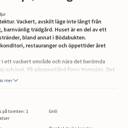
djur
ktur. Vackert, avskilt läge inte långt från
, barnvänlig trädgård. Huset är en del av ett
dstränder, bland annat i Bödabukten.
konditori, restauranger och öppettider året
 i ett vackert område och nära det berömda
j och juni. På gångavstånd finns Hornsjön. Det
te långt till stranden för bad i Östersjön. Den
äs mer
 många år.
s på tomten : 1
Grill
atser