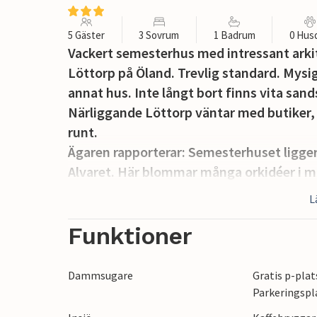
5 Gäster
3 Sovrum
1 Badrum
0 Hus
Vackert semesterhus med intressant arkite
Löttorp på Öland. Trevlig standard. Mysig
annat hus. Inte långt bort finns vita san
Närliggande Löttorp väntar med butiker, 
runt.
Ägaren rapporterar: Semesterhuset ligger
Alvaret. Här blommar många orkidéer i ma
finns även joggingspår att hitta. Det är in
L
här lilla gården har varit i familjens ägo i
Funktioner
Dammsugare
Gratis p-plat
Parkeringspl