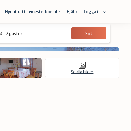
Hyr ut ditt semesterboende
Hjälp
Logga in
Logga in
2 gäster
Sök
Gäst
Husägare
Se alla bilder