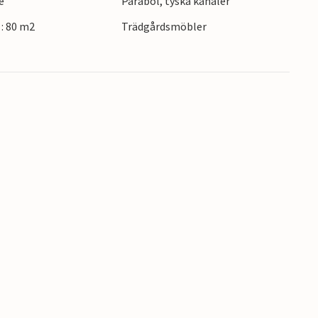
e
Parabol, tyska kanaler
: 80 m2
Trädgårdsmöbler