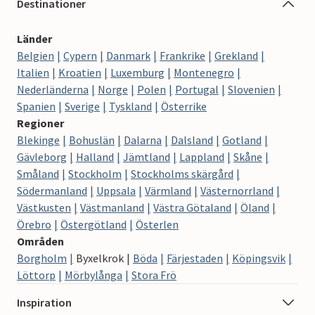
Destinationer
Länder
Belgien
Cypern
Danmark
Frankrike
Grekland
Italien
Kroatien
Luxemburg
Montenegro
Nederländerna
Norge
Polen
Portugal
Slovenien
Spanien
Sverige
Tyskland
Österrike
Regioner
Blekinge
Bohuslän
Dalarna
Dalsland
Gotland
Gävleborg
Halland
Jämtland
Lappland
Skåne
Småland
Stockholm
Stockholms skärgård
Södermanland
Uppsala
Värmland
Västernorrland
Västkusten
Västmanland
Västra Götaland
Öland
Örebro
Östergötland
Österlen
Områden
Borgholm
Byxelkrok
Böda
Färjestaden
Köpingsvik
Löttorp
Mörbylånga
Stora Frö
Inspiration