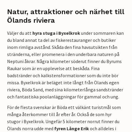
Natur, attraktioner och närhet till
Ölands riviera
Väljer du att
hyra stuga i Byxelkrok
under sommaren kan
du bland annat ta del av fiskerestauranger och butiker
inom rimliga avstånd. Skåda den fina havsutsikten från
stränderna, eller promenera i den underbara naturen på
Neptuni åkrar. Några kilometer söderut finner du Byrums
Raukar som är en upplevelse att beskåda. Fina
badstränder och kalkstensformationer som du inte bör
missa. Byxelkrok är beläget inte långt från Ölands egen
riviera, Böda Sand, med sina kilometerlånga sandstränder
och fantastiska poolanläggningar för gammal och ung.
För de flesta svenskar är Böda ett välkänt turistmål som
många återkommer till år efter år. Också de som hyr
stugor i Byxelkrok. Ungefär 5 kilometer norrut finner du
Ölands norra udde med
fyren Långe Erik
och alldeles i