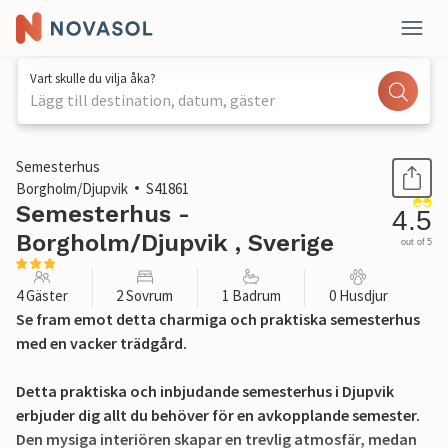
Vart skulle du vilja åka?
Lägg till destination, datum, gäster
1 / 19
Semesterhus
Borgholm/Djupvik
S41861
Semesterhus -
4.5
Borgholm/Djupvik , Sverige
out of 5
4 Gäster
2 Sovrum
1 Badrum
0 Husdjur
Se fram emot detta charmiga och praktiska semesterhus
med en vacker trädgård.
Detta praktiska och inbjudande semesterhus i Djupvik
erbjuder dig allt du behöver för en avkopplande semester.
Den mysiga interiören skapar en trevlig atmosfär, medan