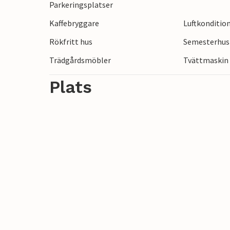
Parkeringsplatser
Sollidens slott och Borgholmsslott.
Kaffebryggare
Luftkonditio
Ge dig ut på vackra utflykter från detta
Rökfritt hus
Semesterhus 
Trädgårdsmöbler
Tvättmaskin
Plats