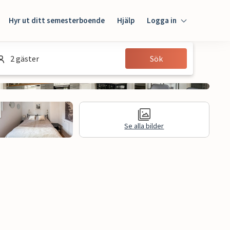
Hyr ut ditt semesterboende
Hjälp
Logga in
Logga in
2 gäster
Sök
Gäst
Husägare
Se alla bilder