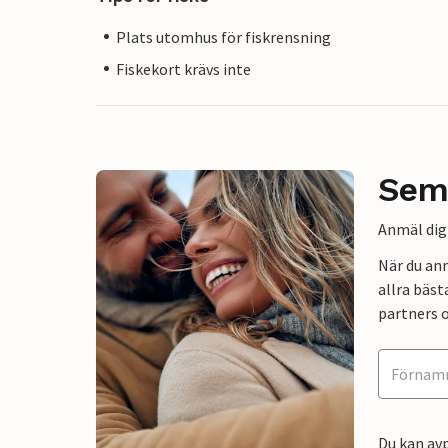
Plats utomhus för fiskrensning
Fiskekort krävs inte
Sem
Anmäl dig 
När du an
allra bäst
partners o
Du kan avp