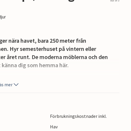
out of 5
djur
er nära havet, bara 250 meter från
men. Hyr semesterhuset på vintern eller
ter året runt. De moderna möblerna och den
att känna dig som hemma här.
p kaffe, njuta av solen eller njuta av de långa
äs mer
t erbjuda, till exempel hittar du golfbanor på
Förbrukningskostnader inkl.
n du besöka den medeltida restaurangen
Hav
ite längre söderut hittar du sevärdheter som