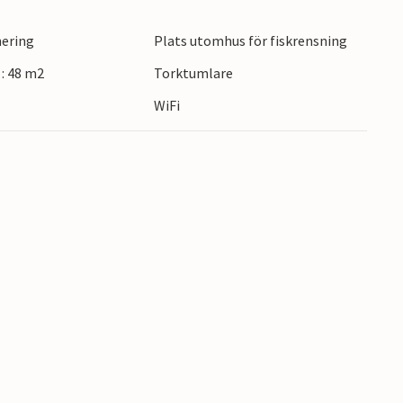
nering
Plats utomhus för fiskrensning
 mysiga semesterhus.
: 48 m2
Torktumlare
WiFi