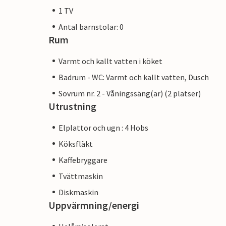
1 TV
Antal barnstolar: 0
Rum
Varmt och kallt vatten i köket
Badrum - WC: Varmt och kallt vatten, Dusch
Sovrum nr. 2 - Våningssäng(ar) (2 platser)
Utrustning
Elplattor och ugn : 4 Hobs
Köksfläkt
Kaffebryggare
Tvättmaskin
Diskmaskin
Uppvärmning/energi