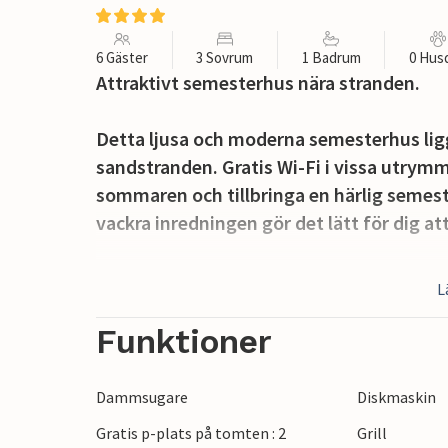
6 Gäster
3 Sovrum
1 Badrum
0 Hus
Attraktivt semesterhus nära stranden.
Detta ljusa och moderna semesterhus ligg
sandstranden. Gratis Wi-Fi i vissa utrym
sommaren och tillbringa en härlig semes
vackra inredningen gör det lätt för dig 
På verandan kan du börja dagen med en kop
L
sommarkvällarna.
Funktioner
Semesterhusets omgivningar har mycket at
Dammsugare
Diskmaskin
norra Öland. Under sommarmånaderna ka
Gratis p-plats på tomten : 2
Grill
Stekhuset Munken på Löttorps Camping. L