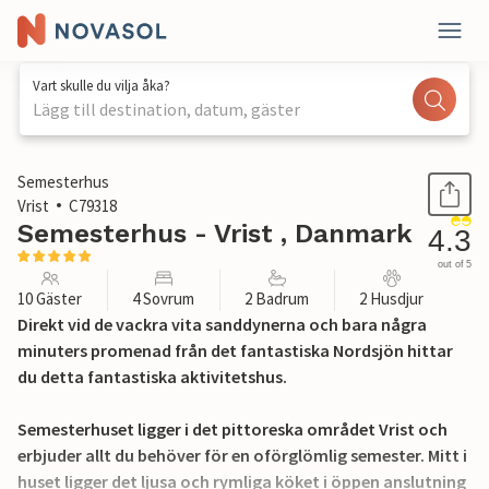
Vart skulle du vilja åka?
Lägg till destination, datum, gäster
1 / 35
Semesterhus
Vrist
C79318
Semesterhus - Vrist , Danmark
4.3
out of 5
10 Gäster
4 Sovrum
2 Badrum
2 Husdjur
Direkt vid de vackra vita sanddynerna och bara några
minuters promenad från det fantastiska Nordsjön hittar
du detta fantastiska aktivitetshus.
Semesterhuset ligger i det pittoreska området Vrist och
erbjuder allt du behöver för en oförglömlig semester. Mitt i
huset ligger det ljusa och rymliga köket i öppen anslutning