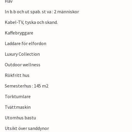
sandslott, spela beachvolleyboll, surfa eller fiska. Inte
Hav
långt från huset ligger Thyborøn. Besök det stora
In b.b och ut spab. st va : 2 människor
sjökrigsmuseet, njut av en god lunch på en av
hamnrestaurangerna eller ta en promenad längs
Kabel-TV, tyska och skand.
hamnpiren. Om du gillar golf rekommenderas golfbanan i
Kaffebryggare
Lemvig, följt av shopping i de många butikerna i Lemvig.
Laddare för elfordon
Ladduttag för elbilar finns tillgängligt.
Luxury Collection
Outdoor wellness
Rökfritt hus
Semesterhus : 145 m2
Torktumlare
Tvättmaskin
Utomhus bastu
Utsikt över sanddynor