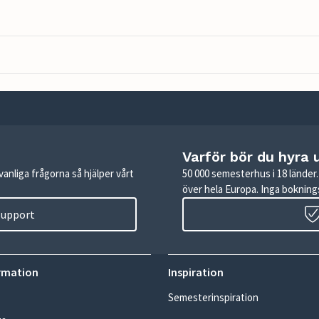
Varför bör du hyra 
anliga frågorna så hjälper vårt
50 000 semesterhus i 18 lände
över hela Europa. Inga boknings
 support
rmation
Inspiration
Semesterinspiration