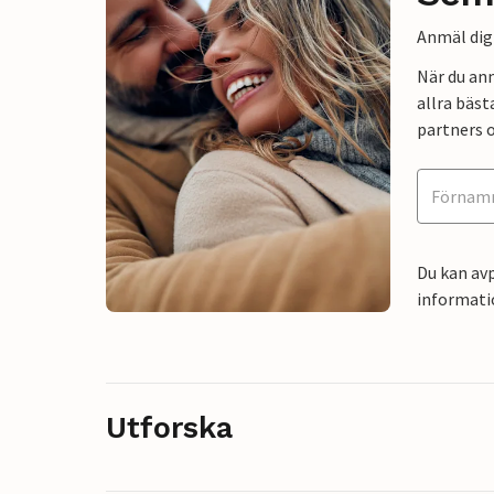
Anmäl dig 
När du an
allra bäst
partners o
Du kan avp
informati
Utforska