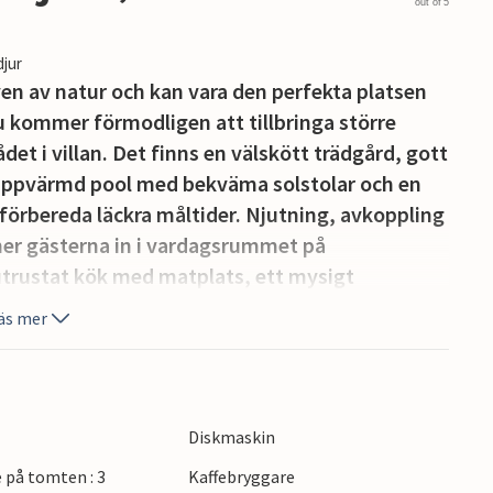
out of 5
djur
iven av natur och kan vara den perfekta platsen
u kommer förmodligen att tillbringa större
et i villan. Det finns en välskött trädgård, gott
h uppvärmd pool med bekväma solstolar och en
t förbereda läckra måltider. Njutning, avkoppling
mer gästerna in i vardagsrummet på
utrustat kök med matplats, ett mysigt
 med dusch och ett sovrum med dubbelsäng.
äs mer
gger på övervåningen. Det första sovrummet är
dubbelsäng. Det andra sovrummet har också en
ering och ett eget badrum med dusch. Det
tionering och en dubbelsäng. Besökare har
Diskmaskin
badkar på denna våning. Det är säkert att säga
 på tomten : 3
Kaffebryggare
ör det till en fantastisk destination för att unna