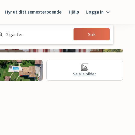
Hyr ut ditt semesterboende
Hjälp
Logga in
Logga in
2 gäster
Sök
Gäst
Husägare
Se alla bilder