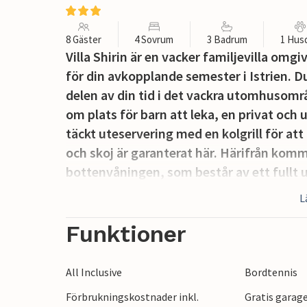
8 Gäster
4 Sovrum
3 Badrum
1 Hus
Villa Shirin är en vacker familjevilla omg
för din avkopplande semester i Istrien. D
delen av din tid i det vackra utomhusområd
om plats för barn att leka, en privat oc
täckt uteservering med en kolgrill för at
och skoj är garanterat här. Härifrån kom
bottenvåningen, som består av ett fullt 
vardagsrum med öppen spis, ett badrum
L
Ytterligare tre sovrum och två badrum li
luftkonditionerat och har en TV och en 
Funktioner
dubbelsäng, men har också luftkondition
tredje och sista sovrummet har luftkondi
All Inclusive
Bordtennis
också tillgång till ett annat badrum med 
Förbrukningskostnader inkl.
Gratis garage
att Vila Shirins bekvämligheter och läge g