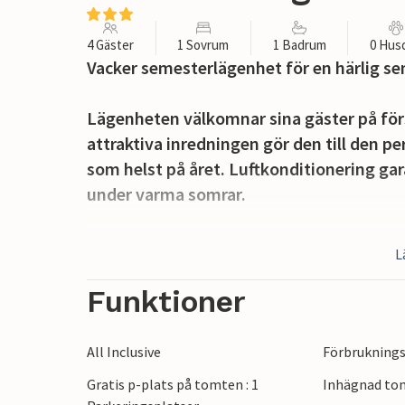
4 Gäster
1 Sovrum
1 Badrum
0 Hus
Vacker semesterlägenhet för en härlig se
Lägenheten välkomnar sina gäster på för
attraktiva inredningen gör den till den p
som helst på året. Luftkonditionering g
under varma somrar.
Njut av utomhuslivet på terrassen i bek
L
grillen.
Funktioner
Ta en promenad till stranden och njut av 
också inom gångavstånd. Zadar är en und
All Inclusive
Förbruknings
fantastiska stränder, spännande historia o
Gratis p-plats på tomten : 1
Inhägnad to