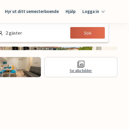
Hyr ut ditt semesterboende
Hjälp
Logga in
Logga in
2 gäster
Sök
Gäst
Husägare
Se alla bilder