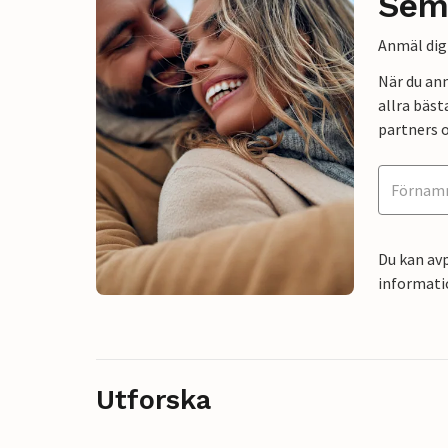
Sem
Anmäl dig 
När du an
allra bäst
partners o
Du kan avp
informati
Utforska