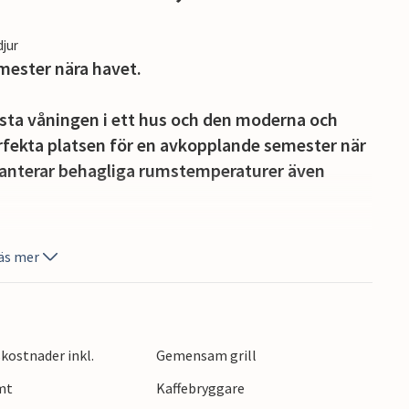
djur
mester nära havet.
sta våningen i ett hus och den moderna och
erfekta platsen för en avkopplande semester när
aranterar behagliga rumstemperaturer även
väma trädgårdsmöbler med läckra godsaker från
äs mer
havet och solen, restauranger och butiker ligger
erbar stad med en fascinerande blandning av
kostnader inkl.
Gemensam grill
ch livligt nattliv.
mt
Kaffebryggare