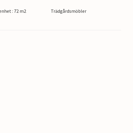
na vackra semesterlägenhet under en lång tid
nhet : 72 m2
Trädgårdsmöbler