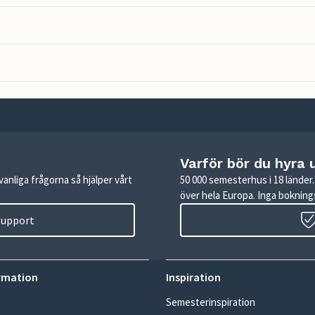
Varför bör du hyra 
anliga frågorna så hjälper vårt
50 000 semesterhus i 18 lände
över hela Europa. Inga boknings
 support
rmation
Inspiration
Semesterinspiration