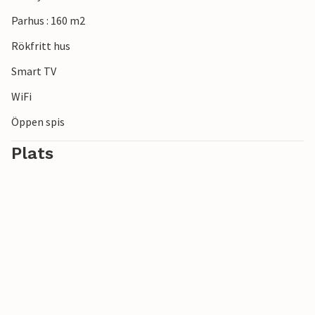
semester i detta vackra semesterhus!
Parhus : 160 m2
Rökfritt hus
Smart TV
WiFi
Öppen spis
Plats