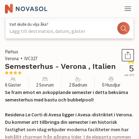
Vart skulle du vilja åka?
Lägg till destination, datum, gäster
1 / 26
Parhus
Verona
IVC327
Semesterhus - Verona , Italien
5
out of 5
6 Gäster
2 Sovrum
2 Badrum
0 Husdjur
Se fram emot en avkopplande semester i detta bekväma
semesterhus med bastu och bubbelpool!
Residena Le Corti di Avesa ligger i Avesa-distriktet i Verona.
Du kommer att tillbringa din semester i en historisk
fastighet som idag erbjuder moderna faciliteter men har
behållit charmen från gångna tider. I de eleganta rummen