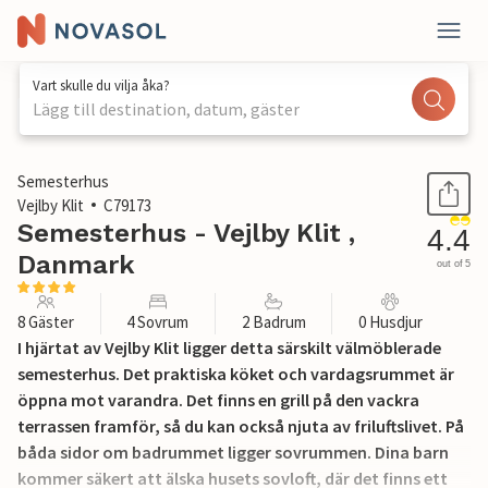
Vart skulle du vilja åka?
Lägg till destination, datum, gäster
1 / 35
Semesterhus
Vejlby Klit
C79173
Semesterhus - Vejlby Klit ,
4.4
Danmark
out of 5
8 Gäster
4 Sovrum
2 Badrum
0 Husdjur
I hjärtat av Vejlby Klit ligger detta särskilt välmöblerade
semesterhus. Det praktiska köket och vardagsrummet är
öppna mot varandra. Det finns en grill på den vackra
terrassen framför, så du kan också njuta av friluftslivet. På
båda sidor om badrummet ligger sovrummen. Dina barn
kommer säkert att älska husets sovloft, där det finns ett