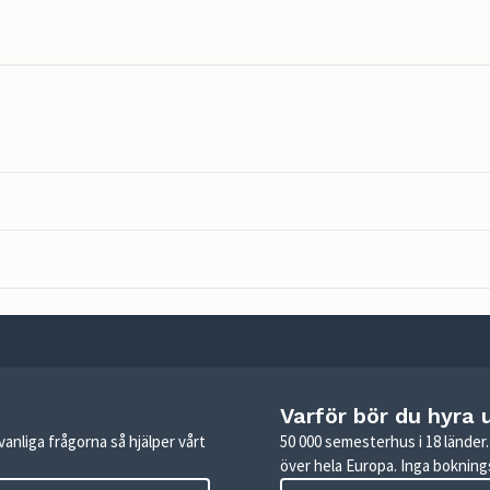
Varför bör du hyra 
anliga frågorna så hjälper vårt
50 000 semesterhus i 18 lände
över hela Europa. Inga boknings