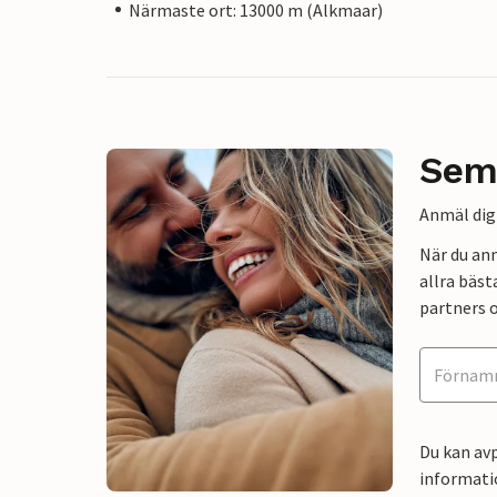
Närmaste ort: 13000 m (Alkmaar)
Sem
Anmäl dig 
När du an
allra bäst
partners o
Du kan avp
informati