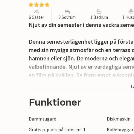
6 Gäster
3 Sovrum
1 Badrum
1 Hus
Njut av din semester i denna vackra seme
Denna semesterlägenhet ligger på första
med sin mysiga atmosfär och en terrass d
hamnen eller sjön. De moderna och elega
välbefinnande. Njut av er vardagliga seme
en film på kvällen. Se fram emot avkopp
utsikten över vattnet inbjuder till drömm
L
Sjön med sin marina ligger precis utanför
Funktioner
vattensporter som är idealiska för seglare
och titta på liv och rörelse i hamnen med
Dammsugare
Diskmaskin
Gratis p-plats på tomten : 1
Kaffebryggar
Uitgeest är en perfekt utgångspunkt för e