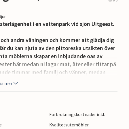
out of 5
djur
sterlägenhet i en vattenpark vid sjön Uitgeest.
 och andra våningen och kommer att glädja dig
är du kan njuta av den pittoreska utsikten över
nta möblerna skapar en inbjudande oas av
ster här medan ni lagar mat, äter eller tittar på
lande timmar med familj och vänner, medan
ar.
äs mer
 dörren och erbjuder ett brett utbud av
, surfare och båtfolk. Slå dig ner på din terrass
an du äter.
Förbrukningskostnader inkl.
e
Kvalitetsutemöbler
n mängd olika aktiviteter och utflykter. Bara