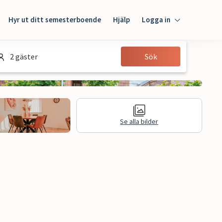
Hyr ut ditt semesterboende
Hjälp
Logga in
Logga in
2 gäster
Sök
Gäst
Husägare
Se alla bilder