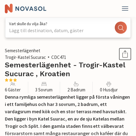
Vart skulle du vilja åka?
Lägg till destination, datum, gäster
1 / 17
Semesterlägenhet
Trogir-Kastel Sucurac
CDC471
Semesterlägenhet - Trogir-Kastel
Sucurac , Kroatien
6 Gäster
3 Sovrum
2 Badrum
0 Husdjur
Denna rymliga semesterlägenhet ligger på första våningen
i ett familjehus och har 3 sovrum, 2 badrum, ett
vardagsrum med kök och en stor terrass med havsutsikt.
Den ligger i byn Katel Suurac, en av de sju Katelas mellan
Trogir och Split. I den gamla staden finns ett välbevarat
försvarstorn samt många restauranger och kaféer där du