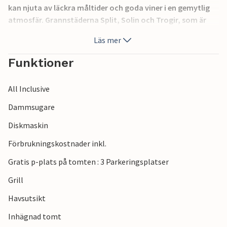
kan njuta av läckra måltider och goda viner i en gemytlig
atmosfär. Grannstäderna Split, Solin och Trogir, som är
fulla av kulturella evenemang under sommarmånaderna,
Läs mer
är också värda ett besök.
Funktioner
All Inclusive
Dammsugare
Diskmaskin
Förbrukningskostnader inkl.
Gratis p-plats på tomten : 3 Parkeringsplatser
Grill
Havsutsikt
Inhägnad tomt