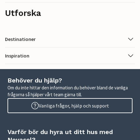
Utforska
Destinationer
Inspiration
Behöver du hjälp?
Om du inte hittar den information du behöver bland de vanliga
frågorna så hjälper vårt team gärna till.
Vanliga frågor, hjälp och support
Varför bör du hyra ut ditt hus med
Novasol?