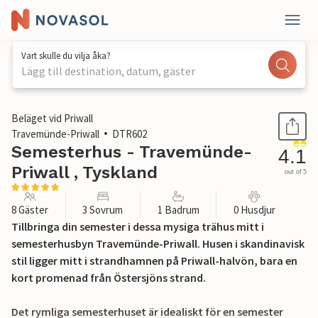
Vart skulle du vilja åka?
Lägg till destination, datum, gäster
1 / 29
Beläget vid Priwall
Travemünde-Priwall
DTR602
Semesterhus - Travemünde-
4.1
Priwall , Tyskland
out of 5
8 Gäster
3 Sovrum
1 Badrum
0 Husdjur
Tillbringa din semester i dessa mysiga trähus mitt i
semesterhusbyn Travemünde-Priwall. Husen i skandinavisk
stil ligger mitt i strandhamnen på Priwall-halvön, bara en
kort promenad från Östersjöns strand.
Det rymliga semesterhuset är idealiskt för en semester