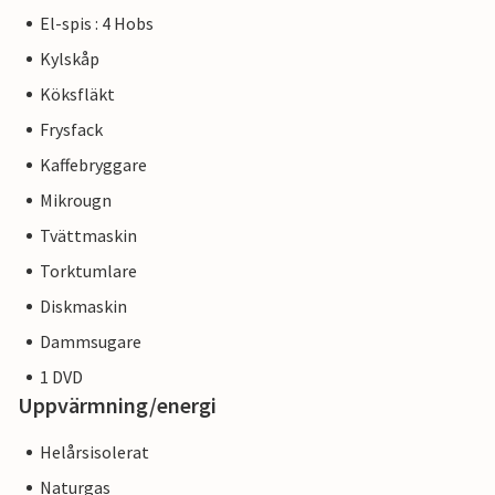
El-spis : 4 Hobs
Kylskåp
Köksfläkt
Frysfack
Kaffebryggare
Mikrougn
Tvättmaskin
Torktumlare
Diskmaskin
Dammsugare
1 DVD
Uppvärmning/energi
Helårsisolerat
Naturgas