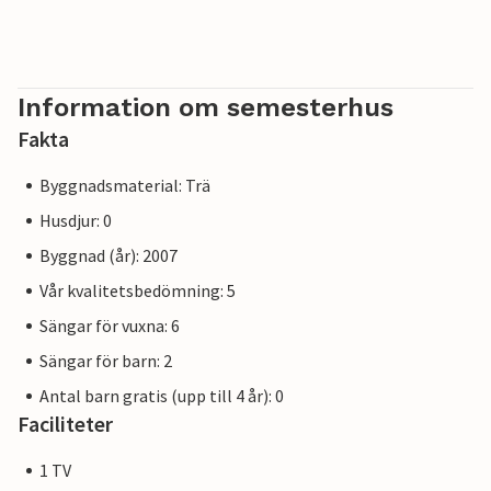
badmöjligheter, vattensporter och äventyr precis utanför
dörren till ditt semesterhus.
Några av bilderna kan vara exempel på identiska hus.
Information om semesterhus
Inredningens och husets färg kan variera.
Fakta
Andra fastigheter i denna del av semesterbyn: DTR601- 660
Byggnadsmaterial: Trä
Husdjur: 0
Byggnad (år): 2007
Vår kvalitetsbedömning: 5
Sängar för vuxna: 6
Sängar för barn: 2
Antal barn gratis (upp till 4 år): 0
Faciliteter
1 TV