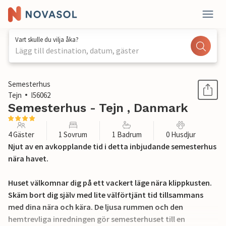
Vart skulle du vilja åka?
Lägg till destination, datum, gäster
1 / 24
Semesterhus
Tejn
I56062
Semesterhus - Tejn , Danmark
4 Gäster
1 Sovrum
1 Badrum
0 Husdjur
Njut av en avkopplande tid i detta inbjudande semesterhus
nära havet.
Huset välkomnar dig på ett vackert läge nära klippkusten.
Skäm bort dig själv med lite välförtjänt tid tillsammans
med dina nära och kära. De ljusa rummen och den
hemtrevliga inredningen gör semesterhuset till en