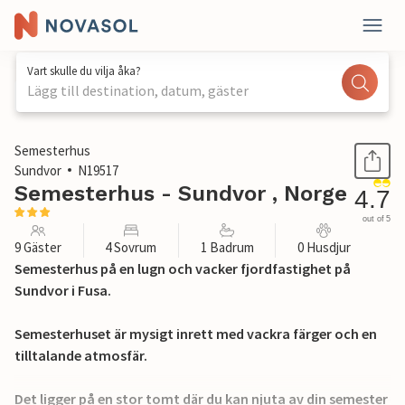
Vart skulle du vilja åka?
Lägg till destination, datum, gäster
1 / 23
Semesterhus
Sundvor
N19517
Semesterhus - Sundvor , Norge
4.7
out of 5
9 Gäster
4 Sovrum
1 Badrum
0 Husdjur
Semesterhus på en lugn och vacker fjordfastighet på
Sundvor i Fusa.
Semesterhuset är mysigt inrett med vackra färger och en
tilltalande atmosfär.
Det ligger på en stor tomt där du kan njuta av din semester