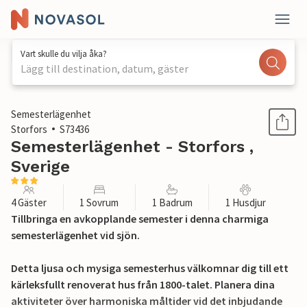
Vart skulle du vilja åka?
Lägg till destination, datum, gäster
1 / 14
Semesterlägenhet
Storfors
S73436
Semesterlägenhet - Storfors ,
Sverige
4 Gäster
1 Sovrum
1 Badrum
1 Husdjur
Tillbringa en avkopplande semester i denna charmiga
semesterlägenhet vid sjön.
Detta ljusa och mysiga semesterhus välkomnar dig till ett
kärleksfullt renoverat hus från 1800-talet. Planera dina
aktiviteter över harmoniska måltider vid det inbjudande