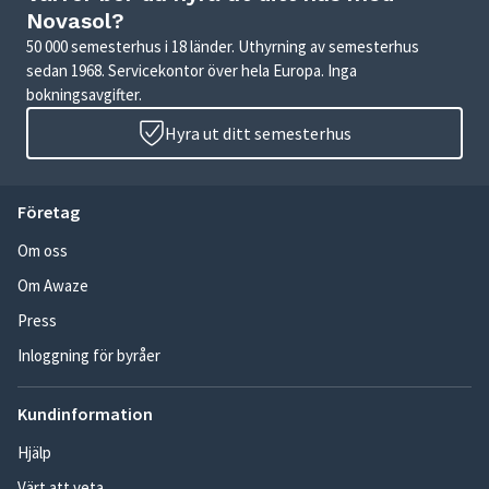
Novasol?
50 000 semesterhus i 18 länder. Uthyrning av semesterhus
sedan 1968. Servicekontor över hela Europa. Inga
bokningsavgifter.
Hyra ut ditt semesterhus
Företag
Om oss
Om Awaze
Press
Inloggning för byråer
Kundinformation
Hjälp
Värt att veta