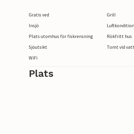
Den stora sjön är full av små charmiga ö
Björkön är hem för många naturskatter a
Gratis ved
Grill
jordgubbar på Råsta Bär Jordgubbar i Sto
Insjö
Luftkonditio
Röhammars gårdsbutik. Utforska naturre
staden Örebro.
Plats utomhus för fiskrensning
Rökfritt hus
Sjöutsikt
Tomt vid vat
WiFi
Plats