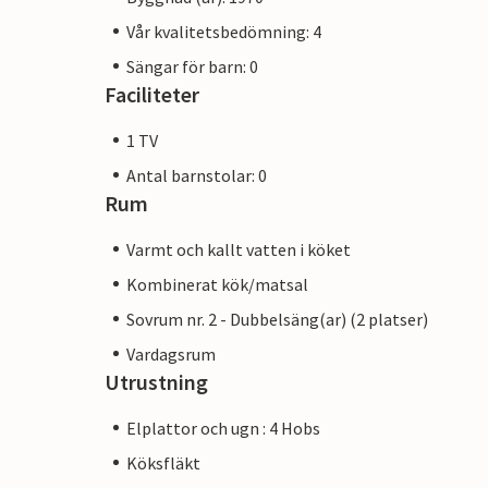
Vår kvalitetsbedömning: 4
Sängar för barn: 0
Faciliteter
1 TV
Antal barnstolar: 0
Rum
Varmt och kallt vatten i köket
Kombinerat kök/matsal
Sovrum nr. 2 - Dubbelsäng(ar) (2 platser)
Vardagsrum
Utrustning
Elplattor och ugn : 4 Hobs
Köksfläkt