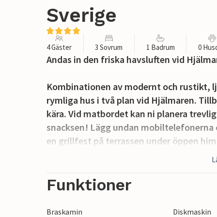
Sverige
4 Gäster
3 Sovrum
1 Badrum
0 Hus
Andas in den friska havsluften vid Hjälma
Kombinationen av modernt och rustikt, lj
rymliga hus i två plan vid Hjälmaren. Til
kära. Vid matbordet kan ni planera trevlig
snacksen! Lägg undan mobiltelefonerna och
en grillfest på terrassen under öppen 
säkert att avnjutas av alla familjemedle
L
enkelt enorm och är ett riktigt lekparadis 
dig promenadskorna, ta ditt fiskespö elle
Funktioner
området. Sjön ligger bara några steg bort
Braskamin
Diskmaskin