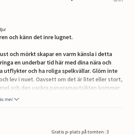
out of 5
djur
ren och känn det inre lugnet.
ust och mörkt skapar en varm känsla i detta
lbringa en underbar tid här med dina nära och
a utflykter och ha roliga spelkvällar. Glöm inte
 lev i nuet. Oavsett om det är litet eller stort,
himmel och den vackra panoramautsikten kommer
mmar. Den inhägnade tomten vid vattnet är helt
äs mer
för alla barnsliga själar. Hoppa på cykeln, ta på
r hoppa i din kajak eller kanot och utforska
.
Gratis p-plats på tomten : 3