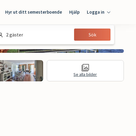
Hyr ut ditt semesterboende
Hjälp
Logga in
Logga in
2 gäster
Sök
Gäst
Husägare
Se alla bilder