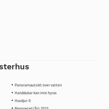
sterhus
Panoramautsikt över vatten
Handdukar kan inte hyras
Husdjur: 0
Renoverad (år): 2023