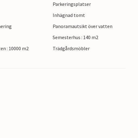
ar, särskilt den skyddade lövskogsbeklädda ön
Parkeringsplatser
tt upptäcka. Du kan plocka dina egna
Inhägnad tomt
ra Mellösa, och köpa en utsökt middag i
nering
Panoramautsikt över vatten
servaten Sörön och Kvismaren och utforska
Semesterhus : 140 m2
ten : 10000 m2
Trädgårdsmöbler