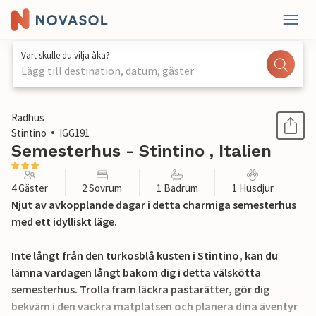
Vart skulle du vilja åka?
Lägg till destination, datum, gäster
1 / 25
Radhus
Stintino
IGG191
Semesterhus - Stintino , Italien
4 Gäster
2 Sovrum
1 Badrum
1 Husdjur
Njut av avkopplande dagar i detta charmiga semesterhus
med ett idylliskt läge.
Inte långt från den turkosblå kusten i Stintino, kan du
lämna vardagen långt bakom dig i detta välskötta
semesterhus. Trolla fram läckra pastarätter, gör dig
bekväm i den vackra matplatsen och planera dina äventyr