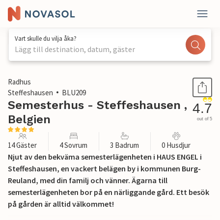
Vart skulle du vilja åka?
Lägg till destination, datum, gäster
1 / 30
Radhus
Steffeshausen
BLU209
Semesterhus - Steffeshausen ,
4.7
Belgien
out of 5
14 Gäster
4 Sovrum
3 Badrum
0 Husdjur
Njut av den bekväma semesterlägenheten i HAUS ENGEL i
Steffeshausen, en vackert belägen by i kommunen Burg-
Reuland, med din familj och vänner. Ägarna till
semesterlägenheten bor på en närliggande gård. Ett besök
på gården är alltid välkommet!