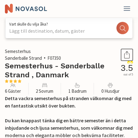
Vart skulle du vilja åka?
Lägg till destination, datum, gäster
1 / 21
Semesterhus
Sønderballe Strand
F07350
Semesterhus - Sønderballe
3.5
Strand , Danmark
out of 5
6 Gäster
2 Sovrum
1 Badrum
0 Husdjur
Detta vackra semesterhus på stranden välkomnar dig med
en fantastisk utsikt över bukten.
Du kan knappast tänka dig en bättre semester än i detta
inbjudande och ljusa semesterhus, som välkomnar dig med
moderna och eleganta möbler och bekväma faciliteter.