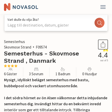
Vart skulle du vilja åka?
Lägg till destination, datum, gäster
1 / 30
Semesterhus
Skovmose Strand
F09574
Semesterhus - Skovmose
4.4
Strand , Danmark
out of 5
6 Gäster
3 Sovrum
1 Badrum
0 Husdjur
Mysigt, idylliskt beläget semesterhus med bastu,
bubbelpool och vackert utomhusområde.
I det södra hörnet av ön Alsen välkomnar detta inbjudande
semesterhus dig. Invändigt hittar du en bekvämt inredd
interiör som ger ett tilltalande intryck. Tillbringa