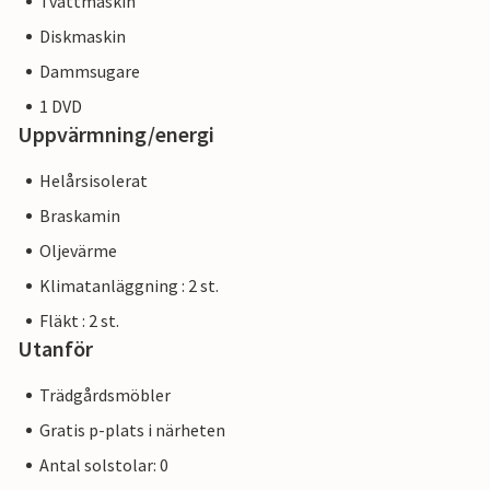
Tvättmaskin
Diskmaskin
Dammsugare
1 DVD
Uppvärmning/energi
Helårsisolerat
Braskamin
Oljevärme
Klimatanläggning : 2 st.
Fläkt : 2 st.
Utanför
Trädgårdsmöbler
Gratis p-plats i närheten
Antal solstolar: 0