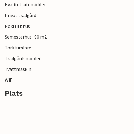
Kvalitetsutemöbler
(information om tillgänglighet finns på campingplatsens
webbplats) Utomhuspool, minigolf, biljardbord,
Privat trädgård
bordtennis och mycket mer.
Rökfritt hus
Semesterhus : 90 m2
Torktumlare
Trädgårdsmöbler
Tvättmaskin
WiFi
Plats