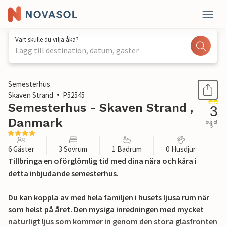
Vart skulle du vilja åka?
Lägg till destination, datum, gäster
1 / 35
Semesterhus
Skaven Strand
P52545
Semesterhus - Skaven Strand ,
3
Danmark
out of
5
6 Gäster
3 Sovrum
1 Badrum
0 Husdjur
Tillbringa en oförglömlig tid med dina nära och kära i
detta inbjudande semesterhus.
Du kan koppla av med hela familjen i husets ljusa rum när
som helst på året. Den mysiga inredningen med mycket
naturligt ljus som kommer in genom den stora glasfronten