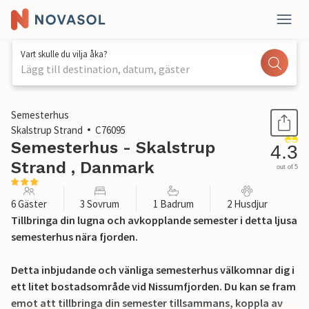
Vart skulle du vilja åka?
Lägg till destination, datum, gäster
1 / 18
Semesterhus
Skalstrup Strand
C76095
Semesterhus - Skalstrup
4.3
Strand , Danmark
out of 5
6 Gäster
3 Sovrum
1 Badrum
2 Husdjur
Tillbringa din lugna och avkopplande semester i detta ljusa
semesterhus nära fjorden.
Detta inbjudande och vänliga semesterhus välkomnar dig i
ett litet bostadsområde vid Nissumfjorden. Du kan se fram
emot att tillbringa din semester tillsammans, koppla av