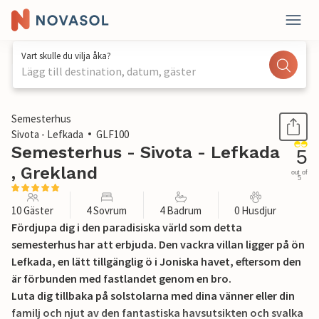
Vart skulle du vilja åka?
Lägg till destination, datum, gäster
1 / 38
Semesterhus
Sivota - Lefkada
GLF100
Semesterhus - Sivota - Lefkada
5
, Grekland
out of
5
10 Gäster
4 Sovrum
4 Badrum
0 Husdjur
Fördjupa dig i den paradisiska värld som detta
semesterhus har att erbjuda. Den vackra villan ligger på ön
Lefkada, en lätt tillgänglig ö i Joniska havet, eftersom den
är förbunden med fastlandet genom en bro.
Luta dig tillbaka på solstolarna med dina vänner eller din
familj och njut av den fantastiska havsutsikten och svalka