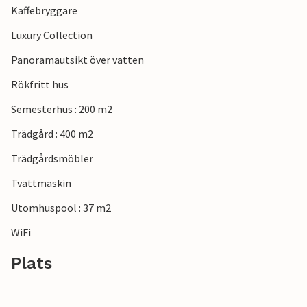
Kaffebryggare
vattensporter, dykning, vindsurfing och till och med
ridning.
Luxury Collection
Panoramautsikt över vatten
Rökfritt hus
Semesterhus : 200 m2
Trädgård : 400 m2
Trädgårdsmöbler
Tvättmaskin
Utomhuspool : 37 m2
WiFi
Plats