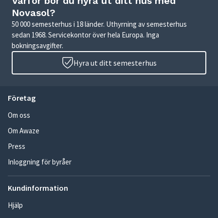
Varför bör du hyra ut ditt hus med
Novasol?
50 000 semesterhus i 18 länder. Uthyrning av semesterhus
sedan 1968. Servicekontor över hela Europa. Inga
bokningsavgifter.
Hyra ut ditt semesterhus
Företag
Om oss
Om Awaze
Press
Inloggning för byråer
Kundinformation
Hjälp