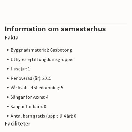
Gastronomiälskare kommer att njuta av detta område.
Förutom medelhavsköket är detta område också känt för
Drni prosciutto, och Drni ligger bara 14 km från villan.
ibenik ligger 45 minuters bilresa från villan. Katedralen St
Information om semesterhus
James, som finns på UNESCO: s världsarvslista, liksom ett
Fakta
utmärkt gastronomiskt erbjudande, vattnet och mycket
mer är skäl att besöka denna underbara stad.
Byggnadsmaterial: Gasbetong
De andra berömda dalmatiska städerna Zadar och Split
ligger inte heller långt borta och är väl värda ett besök.
Uthyres ej till ungdomsgrupper
Husdjur: 1
Renoverad (år): 2015
Vår kvalitetsbedömning: 5
Sängar för vuxna: 4
Sängar för barn: 0
Antal barn gratis (upp till 4 år): 0
Faciliteter