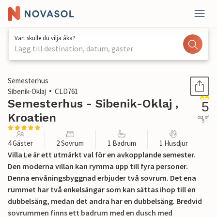
Vart skulle du vilja åka?
Lägg till destination, datum, gäster
1 / 61
Semesterhus
Sibenik-Oklaj
CLD761
Semesterhus - Sibenik-Oklaj ,
5
Kroatien
out of
5
4 Gäster
2 Sovrum
1 Badrum
1 Husdjur
Villa Le är ett utmärkt val för en avkopplande semester.
Den moderna villan kan rymma upp till fyra personer.
Denna envåningsbyggnad erbjuder två sovrum. Det ena
rummet har två enkelsängar som kan sättas ihop till en
dubbelsäng, medan det andra har en dubbelsäng. Bredvid
sovrummen finns ett badrum med en dusch med