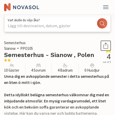
Vart skulle du vilja åka?
Lägg till destination, datum, gäster
1 / 21
Semesterhus
Sianow
PPO105
Semesterhus - Sianow , Polen
4
out of 5
10 Gäster
4 Sovrum
4 Badrum
0 Husdjur
Unna dig en avkopplande semester i detta semesterhus på
en liten ö mitt i sjön.
Detta idylliskt belägna semesterhus välkomnar dig med en
inbjudande atmosfär. En mysig vardagsrumsdel, ett litet
kök och en bekväm soffa garanterar en avkopplande
vistelse. Här kan du varva ner och ladda batterierna.