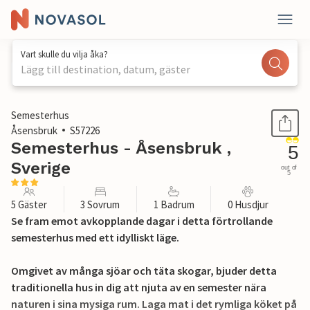
Vart skulle du vilja åka?
Lägg till destination, datum, gäster
1 / 30
Semesterhus
Åsensbruk
S57226
Semesterhus - Åsensbruk ,
5
Sverige
out of
5
5 Gäster
3 Sovrum
1 Badrum
0 Husdjur
Se fram emot avkopplande dagar i detta förtrollande
semesterhus med ett idylliskt läge.
Omgivet av många sjöar och täta skogar, bjuder detta
traditionella hus in dig att njuta av en semester nära
naturen i sina mysiga rum. Laga mat i det rymliga köket på