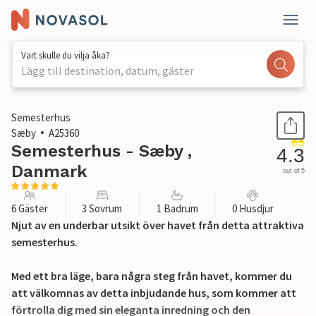
Vart skulle du vilja åka?
Lägg till destination, datum, gäster
1 / 20
Semesterhus
Sæby
A25360
Semesterhus - Sæby ,
4.3
Danmark
out of 5
6 Gäster
3 Sovrum
1 Badrum
0 Husdjur
Njut av en underbar utsikt över havet från detta attraktiva
semesterhus.
Med ett bra läge, bara några steg från havet, kommer du
att välkomnas av detta inbjudande hus, som kommer att
förtrolla dig med sin eleganta inredning och den