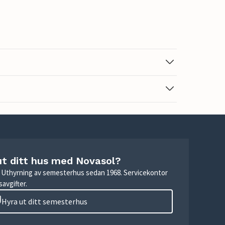
ut ditt hus med Novasol?
r. Uthyrning av semesterhus sedan 1968. Servicekontor
avgifter.
Hyra ut ditt semesterhus