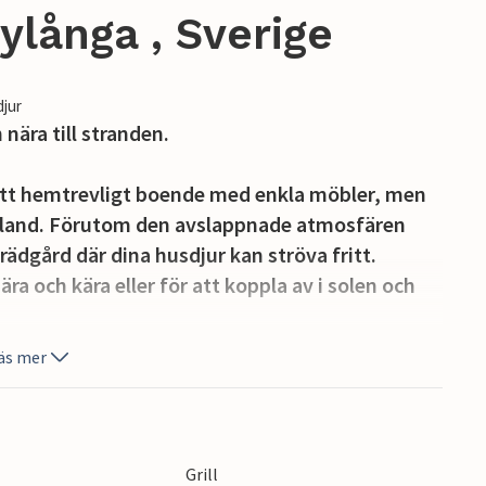
långa , Sverige
djur
nära till stranden.
ett hemtrevligt boende med enkla möbler, men
 Öland. Förutom den avslappnade atmosfären
rädgård där dina husdjur kan ströva fritt.
ra och kära eller för att koppla av i solen och
äs mer
en. Det är helt enkelt ett fantastiskt läge. Det
 man i princip kan cykla runt hela ön utan att
örbylånga och Färjestaden med ett stort utbud
e. Öland erbjuder ett brett utbud av
Grill