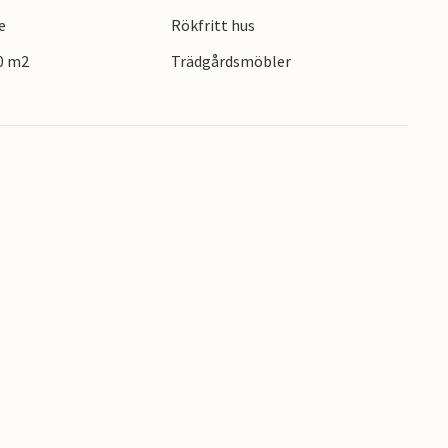
resa), som sträcker sig kilometervis över den
e
Rökfritt hus
lands djur- och nöjespark och Eketorps slott.
00 m2
Trädgårdsmöbler