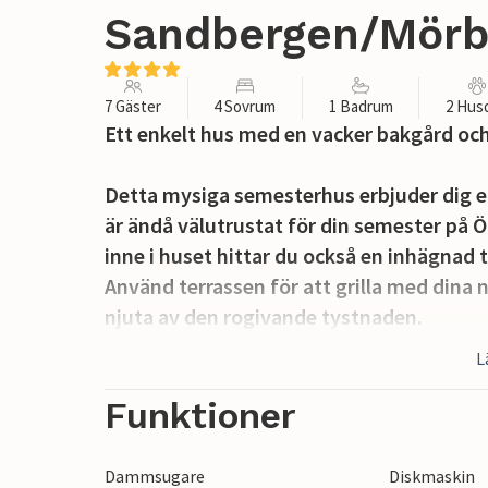
Sandbergen/Mörby
7 Gäster
4 Sovrum
1 Badrum
2 Hus
Ett enkelt hus med en vacker bakgård och 
Detta mysiga semesterhus erbjuder dig 
är ändå välutrustat för din semester på
inne i huset hittar du också en inhägnad t
Använd terrassen för att grilla med dina nä
njuta av den rogivande tystnaden.
L
Här bor du bara 200 meter från sandstrand
finns mycket bra cykelvägar på Öland, där
Funktioner
stöta på många bilar. I närheten finns M
av restauranger, butiker och annan servic
Dammsugare
Diskmaskin