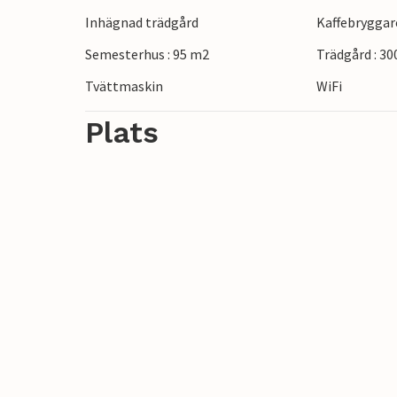
attraktioner som Alvaret (15 minuters bil
Inhägnad trädgård
Kaffebryggar
säregna naturen, Ottenby fågelstation, Ö
Semesterhus : 95 m2
Trädgård : 3
Tvättmaskin
WiFi
Plats