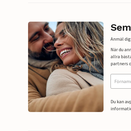
Sem
Anmäl dig 
När du an
allra bäst
partners o
Du kan avp
informati