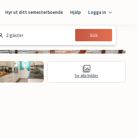
Hyr ut ditt semesterboende
Hjälp
Logga in
Logga in
2 gäster
Sök
Gäst
Husägare
Se alla bilder