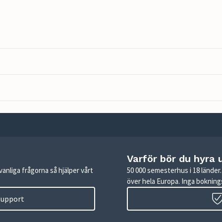
Varför bör du hyra 
anliga frågorna så hjälper vårt
50 000 semesterhus i 18 lände
över hela Europa. Inga boknings
 support