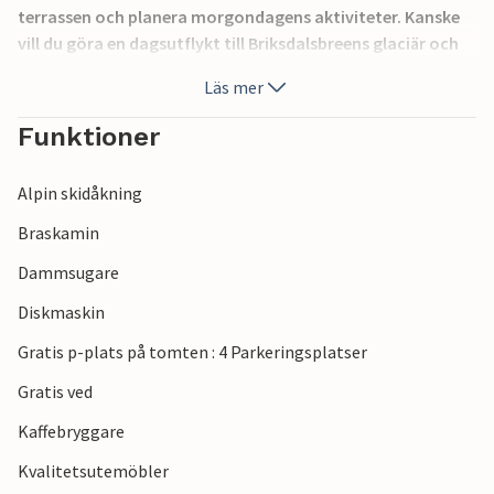
terrassen och planera morgondagens aktiviteter. Kanske
vill du göra en dagsutflykt till Briksdalsbreens glaciär och
vandra i Jostedalsbreens nationalpark? Här har du allt för
Läs mer
en spännande och äventyrlig semester i vacker norsk natur.
Funktioner
Alpin skidåkning
Braskamin
Dammsugare
Diskmaskin
Gratis p-plats på tomten : 4 Parkeringsplatser
Gratis ved
Kaffebryggare
Kvalitetsutemöbler