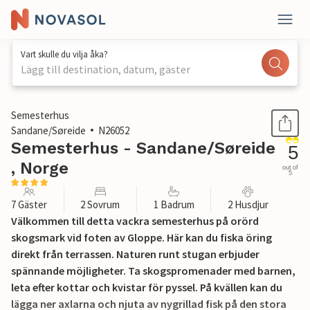
Vart skulle du vilja åka?
Lägg till destination, datum, gäster
1 / 20
Semesterhus
Sandane/Søreide
N26052
Semesterhus - Sandane/Søreide
5
, Norge
out of
5
7 Gäster
2 Sovrum
1 Badrum
2 Husdjur
Välkommen till detta vackra semesterhus på orörd
skogsmark vid foten av Gloppe. Här kan du fiska öring
direkt från terrassen. Naturen runt stugan erbjuder
spännande möjligheter. Ta skogspromenader med barnen,
leta efter kottar och kvistar för pyssel. På kvällen kan du
lägga ner axlarna och njuta av nygrillad fisk på den stora