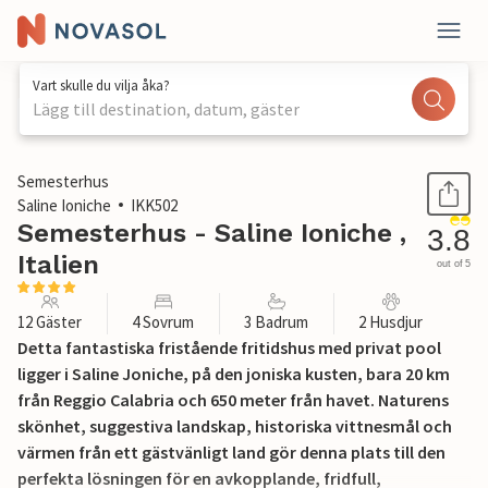
Vart skulle du vilja åka?
Lägg till destination, datum, gäster
1 / 34
Semesterhus
Saline Ioniche
IKK502
Semesterhus - Saline Ioniche ,
3.8
Italien
out of 5
12 Gäster
4 Sovrum
3 Badrum
2 Husdjur
Detta fantastiska fristående fritidshus med privat pool
ligger i Saline Joniche, på den joniska kusten, bara 20 km
från Reggio Calabria och 650 meter från havet. Naturens
skönhet, suggestiva landskap, historiska vittnesmål och
värmen från ett gästvänligt land gör denna plats till den
perfekta lösningen för en avkopplande, fridfull,