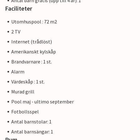
Antal barn gratis (upp till 4 år): 1
Faciliteter
Utomhuspool : 72 m2
2 TV
Internet (trådlöst)
Amerikanskt kylskåp
Brandvarnare : 1 st.
Alarm
Värdeskåp : 1 st.
Murad grill
Pool maj - ultimo september
Fotbollsspel
Antal barnstolar: 1
Antal barnsängar: 1
Rum