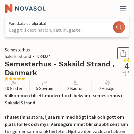
Vart skulle du vilja åka?
Lägg till destination, datum, gäster
1 / 23
Semesterhus
Saksild Strand
D84027
Semesterhus - Saksild Strand ,
4
Danmark
out of
5
10 Gäster
5 Sovrum
2 Badrum
0 Husdjur
Välkommen till ett modernt och bekvämt semesterhus i
Saksild Strand.
I huset finns stora, ljusa rum med högt i tak och gott om
plats för lek och mys. Vardagsrummet blir snabbt centrum
för gemensamma aktiviteter. Njut av den vackra utsikten