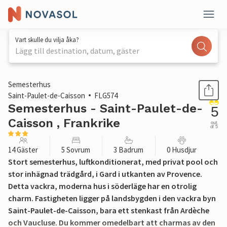
Vart skulle du vilja åka?
Lägg till destination, datum, gäster
1 / 32
Semesterhus
Saint-Paulet-de-Caisson
FLG574
Semesterhus - Saint-Paulet-de-
5
Caisson , Frankrike
out
of 5
14 Gäster
5 Sovrum
3 Badrum
0 Husdjur
Stort semesterhus, luftkonditionerat, med privat pool och
stor inhägnad trädgård, i Gard i utkanten av Provence.
Detta vackra, moderna hus i söderläge har en otrolig
charm. Fastigheten ligger på landsbygden i den vackra byn
Saint-Paulet-de-Caisson, bara ett stenkast från Ardèche
och Vaucluse. Du kommer omedelbart att charmas av den