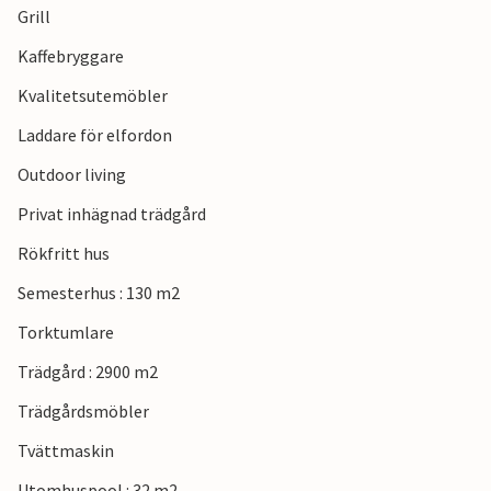
Grill
sandstränder längs floden.
Kaffebryggare
Kvalitetsutemöbler
Laddare för elfordon
Outdoor living
Privat inhägnad trädgård
Rökfritt hus
Semesterhus : 130 m2
Torktumlare
Trädgård : 2900 m2
Trädgårdsmöbler
Tvättmaskin
Utomhuspool : 32 m2