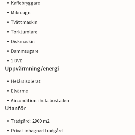
Kaffebryggare
Mikrougn
Tvättmaskin
Torktumlare
Diskmaskin
Dammsugare
1 DVD
Uppvärmning/energi
Helårsisolerat
Elvärme
Aircondition i hela bostaden
Utanför
Trädgård : 2900 m2
Privat inhägnad trädgård