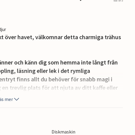
out of 5
djur
kt över havet, välkomnar detta charmiga trähus
r vänner och känn dig som hemma inte långt från
ling, läsning eller lek i det rymliga
tryt finns allt du behöver för snabb magi i
n trevlig plats för att njuta av ditt kaffe eller
arma sommarkvällen med grillade rätter.
äs mer
nå de vackra stränderna på udden. Njut av bad,
ningar och planera in en cykeltur till staden
staden med Vår Fru-kyrkan, strosa genom
e
Diskmaskin