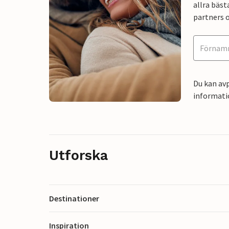
allra bäst
partners o
Du kan avp
informati
Utforska
Destinationer
Inspiration