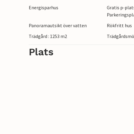
shoppingmilen eller ät vid hamnen. Från 
Energisparhus
Gratis p-plat
Samsø och cykla eller vandra över ön.
Parkeringspl
Panoramautsikt över vatten
Rökfritt hus
Njut av en avkopplande semester runt K
Trädgård : 1253 m2
Trädgårdsmö
Plats