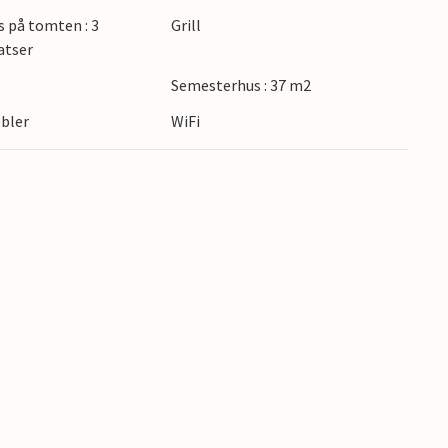
hamnen kan du också ta en dagsutflykt till ön
s på tomten : 3
Grill
atser
Semesterhus : 37 m2
alundborg!
bler
WiFi