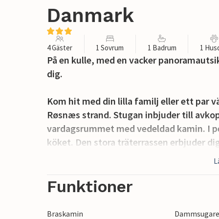
Danmark
4 Gäster
1 Sovrum
1 Badrum
1 Hus
På en kulle, med en vacker panoramautsi
dig.
Kom hit med din lilla familj eller ett pa
Røsnæs strand. Stugan inbjuder till avkopp
vardagsrummet med vedeldad kamin. I pen
köket. Den stora träterrassen erbjuder dig e
te på morgonen och för att avsluta den v
L
Om du tar med dina cyklar kan du snabbt 
Funktioner
fiske och solbad på stranden i lugna omgiv
Kalundborg. Utforska den vackra gamla 
Braskamin
Dammsugar