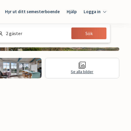
Hyr ut ditt semesterboende
Hjälp
Logga in
Logga in
2 gäster
Sök
Gäst
Husägare
Se alla bilder