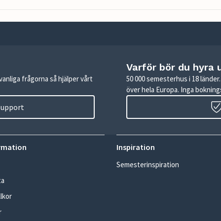
Varför bör du hyra 
anliga frågorna så hjälper vårt
50 000 semesterhus i 18 lände
över hela Europa. Inga boknings
 support
rmation
Inspiration
Semesterinspiration
ta
lkor
r