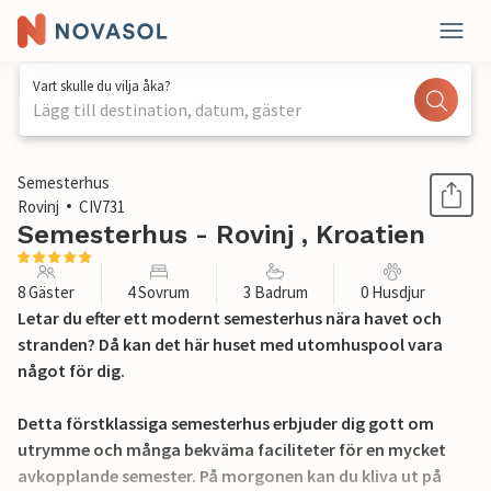
Vart skulle du vilja åka?
Lägg till destination, datum, gäster
1 / 37
Semesterhus
Rovinj
CIV731
Semesterhus - Rovinj , Kroatien
8 Gäster
4 Sovrum
3 Badrum
0 Husdjur
Letar du efter ett modernt semesterhus nära havet och
stranden? Då kan det här huset med utomhuspool vara
något för dig.
Detta förstklassiga semesterhus erbjuder dig gott om
utrymme och många bekväma faciliteter för en mycket
avkopplande semester. På morgonen kan du kliva ut på