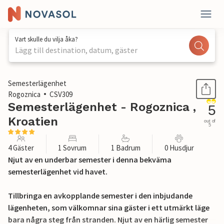
Vart skulle du vilja åka?
Lägg till destination, datum, gäster
1 / 28
Semesterlägenhet
Rogoznica
CSV309
Semesterlägenhet - Rogoznica ,
5
Kroatien
out of
5
4 Gäster
1 Sovrum
1 Badrum
0 Husdjur
Njut av en underbar semester i denna bekväma
semesterlägenhet vid havet.
Tillbringa en avkopplande semester i den inbjudande
lägenheten, som välkomnar sina gäster i ett utmärkt läge
bara några steg från stranden. Njut av en härlig semester