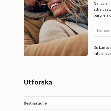
När du an
allra bäst
partners o
Du kan avp
informati
Utforska
Destinationer