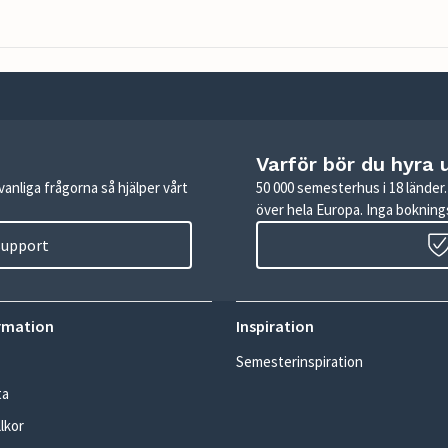
Varför bör du hyra 
anliga frågorna så hjälper vårt
50 000 semesterhus i 18 lände
över hela Europa. Inga boknings
 support
rmation
Inspiration
Semesterinspiration
ta
lkor