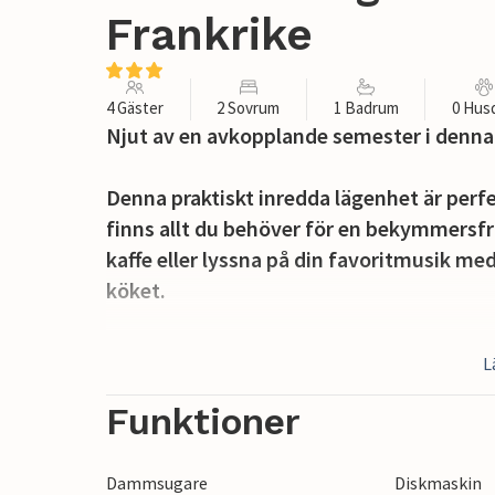
Frankrike
4 Gäster
2 Sovrum
1 Badrum
0 Hus
Njut av en avkopplande semester i denna
Denna praktiskt inredda lägenhet är perf
finns allt du behöver för en bekymmersf
kaffe eller lyssna på din favoritmusik me
köket.
Ät frukost i solskenet på terrassen och nju
L
och koppla av med en god bok eller varva
Funktioner
Havet ligger precis utanför dörren. En k
en frisk havsbris väntar på dig där och i
Dammsugare
Diskmaskin