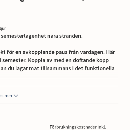
djur
 semesterlägenhet nära stranden.
ekt för en avkopplande paus från vardagen. Här
ri semester. Koppla av med en doftande kopp
dan du lagar mat tillsammans i det funktionella
t av närheten till stranden. Luta dig tillbaka
äs mer
 ner med en svalkande drink.
ilometerlång strand, imponerande kritklippor och
nbjuder dig att simma, promenera eller bara
Förbrukningskostnader inkl.