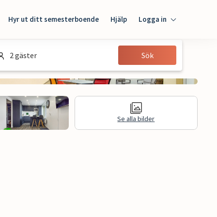
Hyr ut ditt semesterboende
Hjälp
Logga in
Logga in
2 gäster
Sök
Gäst
Husägare
Se alla bilder