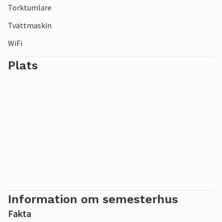
Torktumlare
med cykel och njut av den friska havsbrisen.
Tvättmaskin
WiFi
Plats
Information om semesterhus
Fakta