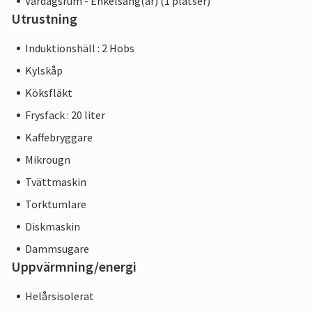
Vardagsrum - Enkelsäng(ar) (1 platser)
Utrustning
Induktionshäll : 2 Hobs
Kylskåp
Köksfläkt
Frysfack : 20 liter
Kaffebryggare
Mikrougn
Tvättmaskin
Torktumlare
Diskmaskin
Dammsugare
Uppvärmning/energi
Helårsisolerat