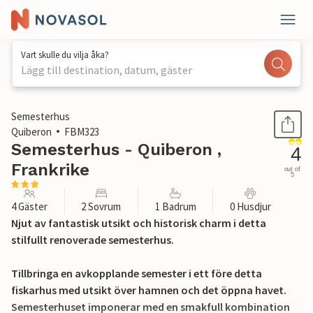
Vart skulle du vilja åka?
Lägg till destination, datum, gäster
1 / 21
Semesterhus
Quiberon
FBM323
Semesterhus - Quiberon ,
4
Frankrike
out of
5
4 Gäster
2 Sovrum
1 Badrum
0 Husdjur
Njut av fantastisk utsikt och historisk charm i detta
stilfullt renoverade semesterhus.
Tillbringa en avkopplande semester i ett före detta
fiskarhus med utsikt över hamnen och det öppna havet.
Semesterhuset imponerar med en smakfull kombination