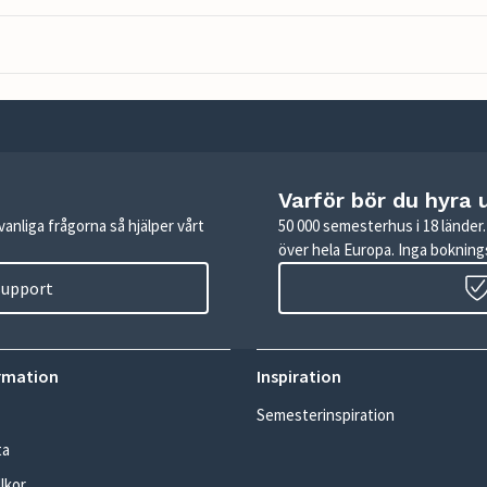
Varför bör du hyra 
anliga frågorna så hjälper vårt
50 000 semesterhus i 18 lände
över hela Europa. Inga boknings
 support
rmation
Inspiration
Semesterinspiration
ta
lkor