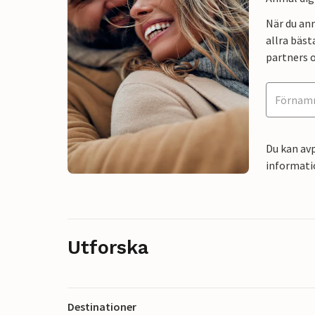
När du an
allra bäst
partners o
Du kan avp
informati
Utforska
Destinationer