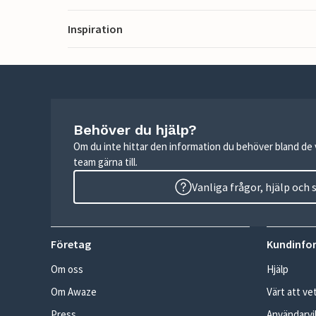
Inspiration
Behöver du hjälp?
Om du inte hittar den information du behöver bland de v
team gärna till.
Vanliga frågor, hjälp och
Företag
Kundinfo
Om oss
Hjälp
Om Awaze
Värt att ve
Press
Användarvil