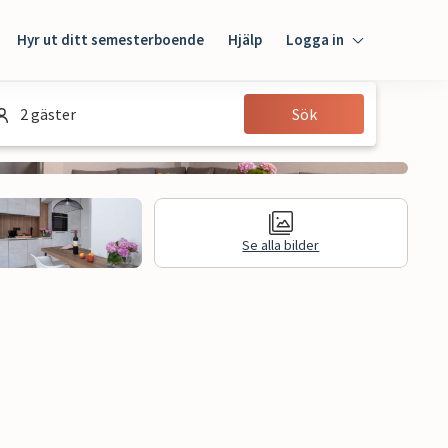
Hyr ut ditt semesterboende
Hjälp
Logga in
Logga in
2 gäster
Sök
Gäst
Husägare
Se alla bilder