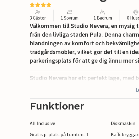
3 Gäster
1 Sovrum
1 Badrum
0 Hus
Välkommen till Studio Nevera, en mysig ti
från den livliga staden Pula. Denna char
blandningen av komfort och bekvämlighet
trädgårdsmöbler, vilket gör det till en ide
parkeringsplats för att ge dig ännu mer si
Studio Nevera har ett perfekt läge, med 
bensinstation bara några minuters bilresa
L
Pula är en historisk pärla som är känd för
Funktioner
kulturscen och vackra adriatiska kust, vilke
All Inclusive
Diskmaskin
Observera att detta boende tar emot un
Gratis p-plats på tomten : 1
Kaffebryggar
oss för att bekräfta detta. En ungdomsgr