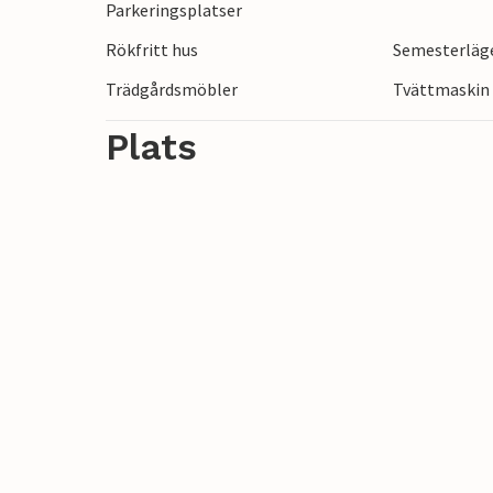
Parkeringsplatser
26 år eller yngre.
Rökfritt hus
Semesterläge
Trädgårdsmöbler
Tvättmaskin
Plats