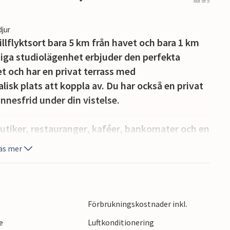
out of 5
djur
llflyktsort bara 5 km från havet och bara 1 km
miga studiolägenhet erbjuder den perfekta
 och har en privat terrass med
alisk plats att koppla av. Du har också en privat
nnesfrid under din vistelse.
butiker, restauranger, kaféer, bankomater och en
 bort.
äs mer
 sin välbevarade romerska amfiteater, livliga
t gör det till ett måste i Istrien.
Förbrukningskostnader inkl.
gdomsgrupper på begäran. Vänligen kontakta
e
Luftkonditionering
upp på detta boende består av personer i åldern